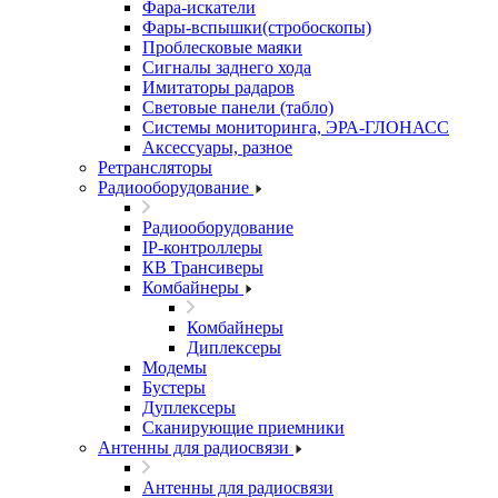
Фара-искатели
Фары-вспышки(стробоскопы)
Проблесковые маяки
Сигналы заднего хода
Имитаторы радаров
Световые панели (табло)
Системы мониторинга, ЭРА-ГЛОНАСС
Аксессуары, разное
Ретрансляторы
Радиооборудование
Радиооборудование
IP-контроллеры
КВ Трансиверы
Комбайнеры
Комбайнеры
Диплексеры
Модемы
Бустеры
Дуплексеры
Сканирующие приемники
Антенны для радиосвязи
Антенны для радиосвязи