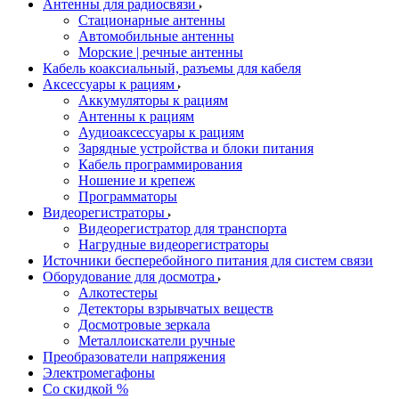
Антенны для радиосвязи
Стационарные антенны
Автомобильные антенны
Морские | речные антенны
Кабель коаксиальный, разъемы для кабеля
Аксессуары к рациям
Аккумуляторы к рациям
Антенны к рациям
Аудиоаксессуары к рациям
Зарядные устройства и блоки питания
Кабель программирования
Ношение и крепеж
Программаторы
Видеорегистраторы
Видеорегистратор для транспорта
Нагрудные видеорегистраторы
Источники бесперебойного питания для систем связи
Оборудование для досмотра
Алкотестеры
Детекторы взрывчатых веществ
Досмотровые зеркала
Металлоискатели ручные
Преобразователи напряжения
Электромегафоны
Со скидкой %