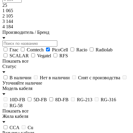
25
1 065
2 105
3 144
4 184
Производитель / Бренд
Глас
Comtech
PicoCell
Racio
Radiolab
SCALAR
Vegatel
RFS
Показать все
Статус
В наличии
Нет в наличии
Снят с производства
Уточняйте наличие
Модель кабеля
10D-FB
5D-FB
8D-FB
RG-213
RG-316
RG-58
Показать все
Жила кабеля
CCA
Cu
Разъемы кабеля