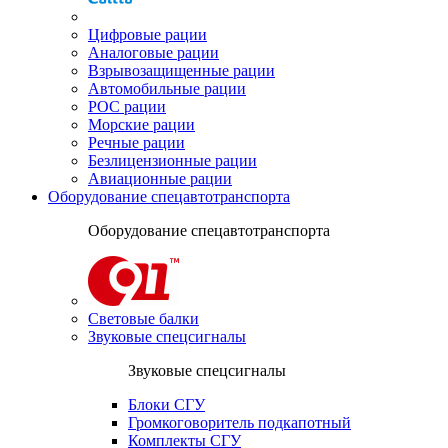
Цифровые рации
Аналоговые рации
Взрывозащищенные рации
Автомобильные рации
POC рации
Морские рации
Речные рации
Безлицензионные рации
Авиационные рации
Оборудование спецавтотранспорта
Оборудование спецавтотранспорта
Световые балки
Звуковые спецсигналы
Звуковые спецсигналы
Блоки СГУ
Громкоговоритель подкапотный
Комплекты СГУ