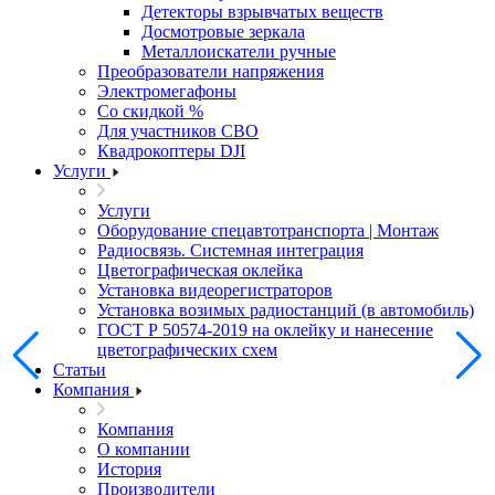
Детекторы взрывчатых веществ
Досмотровые зеркала
Металлоискатели ручные
Преобразователи напряжения
Электромегафоны
Со скидкой %
Для участников СВО
Квадрокоптеры DJI
Услуги
Услуги
Оборудование спецавтотранспорта | Монтаж
Радиосвязь. Системная интеграция
Цветографическая оклейка
Установка видеорегистраторов
Установка возимых радиостанций (в автомобиль)
ГОСТ Р 50574-2019 на оклейку и нанесение
цветографических схем
Статьи
Компания
Компания
О компании
История
Производители