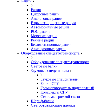
Рации
Рации
Цифровые рации
Аналоговые рации
Взрывозащищенные рации
Автомобильные рации
POC рации
Морские рации
Речные рации
Безлицензионные рации
Авиационные рации
Оборудование спецавтотранспорта
Оборудование спецавтотранспорта
Световые балки
Звуковые спецсигналы
Звуковые спецсигналы
Блоки СГУ
Громкоговоритель подкапотный
Комплекты СГУ
Системы громкой связи
Шериф-балки
Светоотражающие пленки