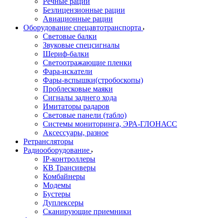
Речные рации
Безлицензионные рации
Авиационные рации
Оборудование спецавтотранспорта
Световые балки
Звуковые спецсигналы
Шериф-балки
Светоотражающие пленки
Фара-искатели
Фары-вспышки(стробоскопы)
Проблесковые маяки
Сигналы заднего хода
Имитаторы радаров
Световые панели (табло)
Системы мониторинга, ЭРА-ГЛОНАСС
Аксессуары, разное
Ретрансляторы
Радиооборудование
IP-контроллеры
КВ Трансиверы
Комбайнеры
Модемы
Бустеры
Дуплексеры
Сканирующие приемники