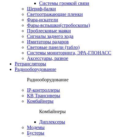
Системы громкой связи
Шериф-балки
Светоотражающие пленки
Фара-искатели
Фары-вспышки(стробоскопы)
Проблесковые маяки
Сигналы заднего хода
Имитаторы радаров
Световые панели (табло)
Системы мониторинга, ЭРА-ГЛОНАСС
Аксессуары, разное
Ретрансляторы
Радиооборудование
Радиооборудование
IP-контроллеры
КВ Трансиверы
Комбайнеры
Комбайнеры
Диплексеры
Модемы
Бустеры