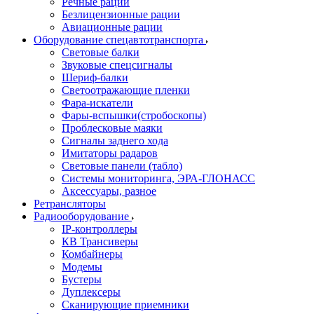
Речные рации
Безлицензионные рации
Авиационные рации
Оборудование спецавтотранспорта
Световые балки
Звуковые спецсигналы
Шериф-балки
Светоотражающие пленки
Фара-искатели
Фары-вспышки(стробоскопы)
Проблесковые маяки
Сигналы заднего хода
Имитаторы радаров
Световые панели (табло)
Системы мониторинга, ЭРА-ГЛОНАСС
Аксессуары, разное
Ретрансляторы
Радиооборудование
IP-контроллеры
КВ Трансиверы
Комбайнеры
Модемы
Бустеры
Дуплексеры
Сканирующие приемники