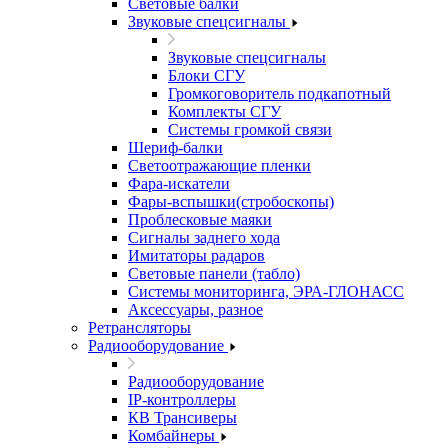
Световые балки
Звуковые спецсигналы
Звуковые спецсигналы
Блоки СГУ
Громкоговоритель подкапотный
Комплекты СГУ
Системы громкой связи
Шериф-балки
Светоотражающие пленки
Фара-искатели
Фары-вспышки(стробоскопы)
Проблесковые маяки
Сигналы заднего хода
Имитаторы радаров
Световые панели (табло)
Системы мониторинга, ЭРА-ГЛОНАСС
Аксессуары, разное
Ретрансляторы
Радиооборудование
Радиооборудование
IP-контроллеры
КВ Трансиверы
Комбайнеры