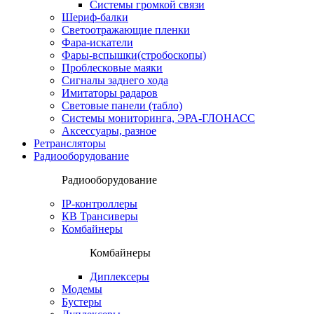
Системы громкой связи
Шериф-балки
Светоотражающие пленки
Фара-искатели
Фары-вспышки(стробоскопы)
Проблесковые маяки
Сигналы заднего хода
Имитаторы радаров
Световые панели (табло)
Системы мониторинга, ЭРА-ГЛОНАСС
Аксессуары, разное
Ретрансляторы
Радиооборудование
Радиооборудование
IP-контроллеры
КВ Трансиверы
Комбайнеры
Комбайнеры
Диплексеры
Модемы
Бустеры