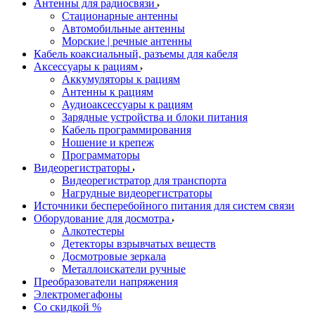
Антенны для радиосвязи
Стационарные антенны
Автомобильные антенны
Морские | речные антенны
Кабель коаксиальный, разъемы для кабеля
Аксессуары к рациям
Аккумуляторы к рациям
Антенны к рациям
Аудиоаксессуары к рациям
Зарядные устройства и блоки питания
Кабель программирования
Ношение и крепеж
Программаторы
Видеорегистраторы
Видеорегистратор для транспорта
Нагрудные видеорегистраторы
Источники бесперебойного питания для систем связи
Оборудование для досмотра
Алкотестеры
Детекторы взрывчатых веществ
Досмотровые зеркала
Металлоискатели ручные
Преобразователи напряжения
Электромегафоны
Со скидкой %