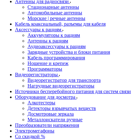
Антенны для радиосвязи
Стационарные антенны
Автомобильные антенны
Морские | речные антенны
Кабель коаксиальный, разъемы для кабеля
Аксессуары к рациям
Аккумуляторы к рациям
Антенны к рациям
Аудиоаксессуары к рациям
Зарядные устройства и блоки питания
Кабель программирования
Ношение и крепеж
Программаторы
Видеорегистраторы
Видеорегистратор для транспорта
Нагрудные видеорегистраторы
Источники бесперебойного питания для систем связи
Оборудование для досмотра
Алкотестеры
Детекторы взрывчатых веществ
Досмотровые зеркала
Металлоискатели ручные
Преобразователи напряжения
Электромегафоны
Со скидкой %