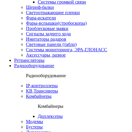
Системы громкой связи
Шериф-балки
Светоотражающие пленки
Фара-искатели
Фары-вспышки(стробоскопы)
Проблесковые маяки
Сигналы заднего хода
Имитаторы радаров
Световые панели (табло)
Системы мониторинга, ЭРА-ГЛОНАСС
Аксессуары, разное
Ретрансляторы
Радиооборудование
Радиооборудование
IP-контроллеры
КВ Трансиверы
Комбайнеры
Комбайнеры
Диплексеры
Модемы
Бустеры