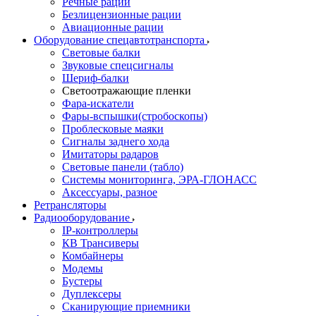
Речные рации
Безлицензионные рации
Авиационные рации
Оборудование спецавтотранспорта
Световые балки
Звуковые спецсигналы
Шериф-балки
Светоотражающие пленки
Фара-искатели
Фары-вспышки(стробоскопы)
Проблесковые маяки
Сигналы заднего хода
Имитаторы радаров
Световые панели (табло)
Системы мониторинга, ЭРА-ГЛОНАСС
Аксессуары, разное
Ретрансляторы
Радиооборудование
IP-контроллеры
КВ Трансиверы
Комбайнеры
Модемы
Бустеры
Дуплексеры
Сканирующие приемники