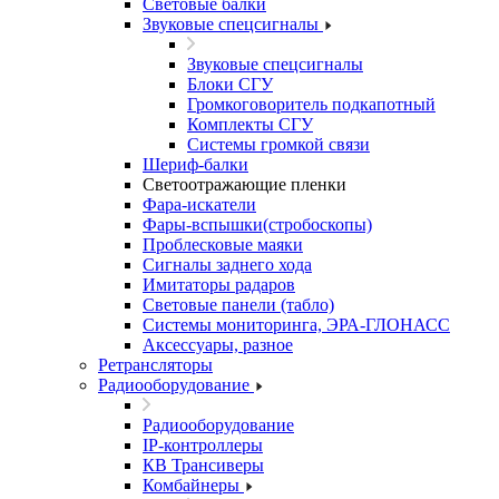
Световые балки
Звуковые спецсигналы
Звуковые спецсигналы
Блоки СГУ
Громкоговоритель подкапотный
Комплекты СГУ
Системы громкой связи
Шериф-балки
Светоотражающие пленки
Фара-искатели
Фары-вспышки(стробоскопы)
Проблесковые маяки
Сигналы заднего хода
Имитаторы радаров
Световые панели (табло)
Системы мониторинга, ЭРА-ГЛОНАСС
Аксессуары, разное
Ретрансляторы
Радиооборудование
Радиооборудование
IP-контроллеры
КВ Трансиверы
Комбайнеры