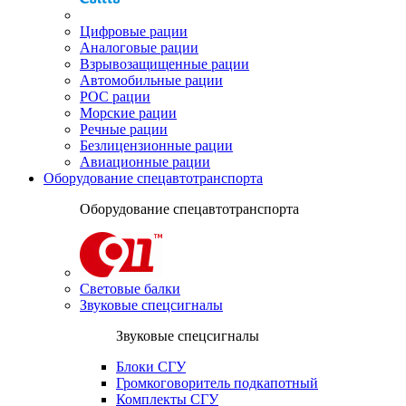
Цифровые рации
Аналоговые рации
Взрывозащищенные рации
Автомобильные рации
POC рации
Морские рации
Речные рации
Безлицензионные рации
Авиационные рации
Оборудование спецавтотранспорта
Оборудование спецавтотранспорта
Световые балки
Звуковые спецсигналы
Звуковые спецсигналы
Блоки СГУ
Громкоговоритель подкапотный
Комплекты СГУ