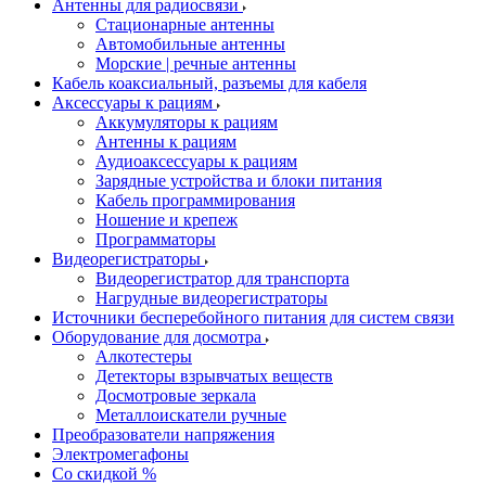
Антенны для радиосвязи
Стационарные антенны
Автомобильные антенны
Морские | речные антенны
Кабель коаксиальный, разъемы для кабеля
Аксессуары к рациям
Аккумуляторы к рациям
Антенны к рациям
Аудиоаксессуары к рациям
Зарядные устройства и блоки питания
Кабель программирования
Ношение и крепеж
Программаторы
Видеорегистраторы
Видеорегистратор для транспорта
Нагрудные видеорегистраторы
Источники бесперебойного питания для систем связи
Оборудование для досмотра
Алкотестеры
Детекторы взрывчатых веществ
Досмотровые зеркала
Металлоискатели ручные
Преобразователи напряжения
Электромегафоны
Со скидкой %