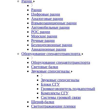
Рации
Рации
Цифровые рации
Аналоговые рации
Взрывозащищенные рации
Автомобильные рации
POC рации
Морские рации
Речные рации
Безлицензионные рации
Авиационные рации
Оборудование спецавтотранспорта
Оборудование спецавтотранспорта
Световые балки
Звуковые спецсигналы
Звуковые спецсигналы
Блоки СГУ
Громкоговоритель подкапотный
Комплекты СГУ
Системы громкой связи
Шериф-балки
Светоотражающие пленки