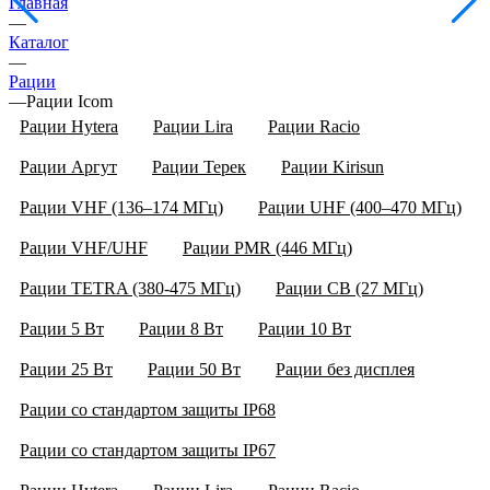
Главная
—
Каталог
—
Рации
—
Рации Icom
Рации Hytera
Рации Lira
Рации Racio
Рации Аргут
Рации Терек
Рации Kirisun
Рации VHF (136–174 МГц)
Рации UHF (400–470 МГц)
Рации VHF/UHF
Рации PMR (446 МГц)
Рации TETRA (380-475 МГц)
Рации CB (27 МГц)
Рации 5 Вт
Рации 8 Вт
Рации 10 Вт
Рации 25 Вт
Рации 50 Вт
Рации без дисплея
Рации со стандартом защиты IP68
Рации со стандартом защиты IP67