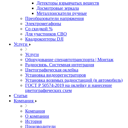
Детекторы взрывчатых веществ
Досмотровые зеркала
Металлоискатели ручные
Преобразователи напряжения
Электромегафоны
Со скидкой %
Для участников СВО
Квадрокоптеры DJI
Услуги
Услуги
Оборудование спецавтотранспорта | Монтаж
Радиосвязь. Системная интеграция
Цветографическая оклейка
Установка видеорегистраторов
Установка возимых радиостанций (в автомобиль)
ГОСТ Р 50574-2019 на оклейку и нанесение
цветографических схем
Статьи
Компания
Компания
О компании
История
Производители