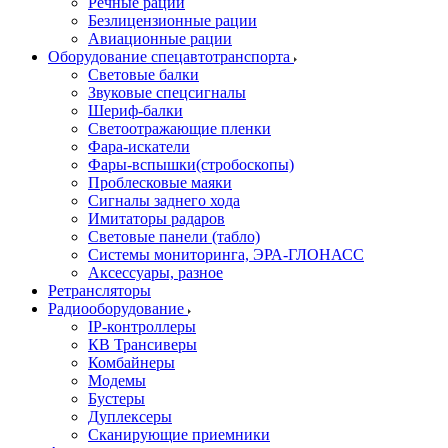
Речные рации
Безлицензионные рации
Авиационные рации
Оборудование спецавтотранспорта
Световые балки
Звуковые спецсигналы
Шериф-балки
Светоотражающие пленки
Фара-искатели
Фары-вспышки(стробоскопы)
Проблесковые маяки
Сигналы заднего хода
Имитаторы радаров
Световые панели (табло)
Системы мониторинга, ЭРА-ГЛОНАСС
Аксессуары, разное
Ретрансляторы
Радиооборудование
IP-контроллеры
КВ Трансиверы
Комбайнеры
Модемы
Бустеры
Дуплексеры
Сканирующие приемники