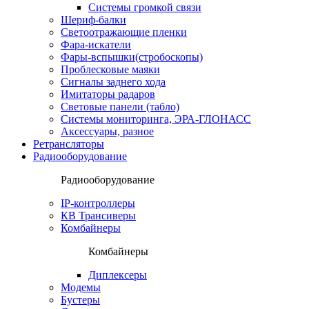
Системы громкой связи
Шериф-балки
Светоотражающие пленки
Фара-искатели
Фары-вспышки(стробоскопы)
Проблесковые маяки
Сигналы заднего хода
Имитаторы радаров
Световые панели (табло)
Системы мониторинга, ЭРА-ГЛОНАСС
Аксессуары, разное
Ретрансляторы
Радиооборудование
Радиооборудование
IP-контроллеры
КВ Трансиверы
Комбайнеры
Комбайнеры
Диплексеры
Модемы
Бустеры