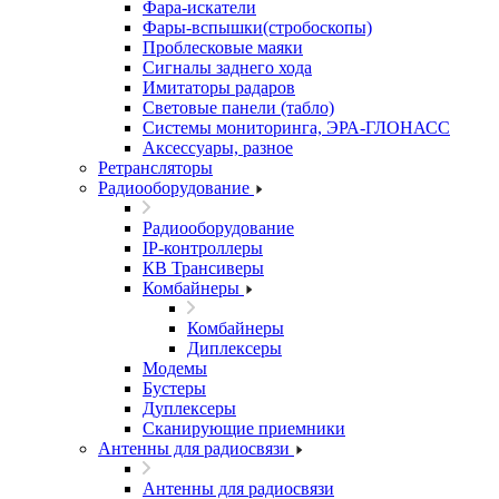
Фара-искатели
Фары-вспышки(стробоскопы)
Проблесковые маяки
Сигналы заднего хода
Имитаторы радаров
Световые панели (табло)
Системы мониторинга, ЭРА-ГЛОНАСС
Аксессуары, разное
Ретрансляторы
Радиооборудование
Радиооборудование
IP-контроллеры
КВ Трансиверы
Комбайнеры
Комбайнеры
Диплексеры
Модемы
Бустеры
Дуплексеры
Сканирующие приемники
Антенны для радиосвязи
Антенны для радиосвязи