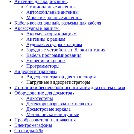
Антенны для радиосвязи
Стационарные антенны
Автомобильные антенны
Морские | речные антенны
Кабель коаксиальный, разъемы для кабеля
Аксессуары к рациям
Аккумуляторы к рациям
Антенны к рациям
Аудиоаксессуары к рациям
Зарядные устройства и блоки питания
Кабель программирования
Ношение и крепеж
Программаторы
Видеорегистраторы
Видеорегистратор для транспорта
Нагрудные видеорегистраторы
Источники бесперебойного питания для систем связи
Оборудование для досмотра
Алкотестеры
Детекторы взрывчатых веществ
Досмотровые зеркала
Металлоискатели ручные
Преобразователи напряжения
Электромегафоны
Со скидкой %