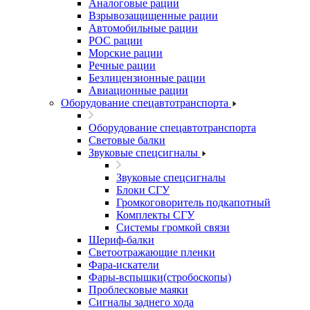
Аналоговые рации
Взрывозащищенные рации
Автомобильные рации
POC рации
Морские рации
Речные рации
Безлицензионные рации
Авиационные рации
Оборудование спецавтотранспорта
Оборудование спецавтотранспорта
Световые балки
Звуковые спецсигналы
Звуковые спецсигналы
Блоки СГУ
Громкоговоритель подкапотный
Комплекты СГУ
Системы громкой связи
Шериф-балки
Светоотражающие пленки
Фара-искатели
Фары-вспышки(стробоскопы)
Проблесковые маяки
Сигналы заднего хода