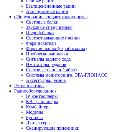
Речные рации
Безлицензионные рации
Авиационные рации
Оборудование спецавтотранспорта
Световые балки
Звуковые спецсигналы
Шериф-балки
Светоотражающие пленки
Фара-искатели
Фары-вспышки(стробоскопы)
Проблесковые маяки
Сигналы заднего хода
Имитаторы радаров
Световые панели (табло)
Системы мониторинга, ЭРА-ГЛОНАСС
Аксессуары, разное
Ретрансляторы
Радиооборудование
IP-контроллеры
КВ Трансиверы
Комбайнеры
Модемы
Бустеры
Дуплексеры
Сканирующие приемники