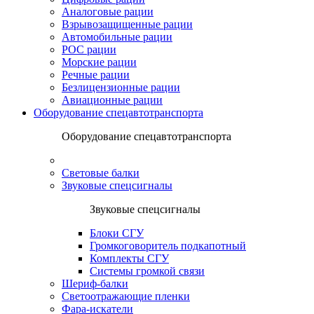
Аналоговые рации
Взрывозащищенные рации
Автомобильные рации
POC рации
Морские рации
Речные рации
Безлицензионные рации
Авиационные рации
Оборудование спецавтотранспорта
Оборудование спецавтотранспорта
Световые балки
Звуковые спецсигналы
Звуковые спецсигналы
Блоки СГУ
Громкоговоритель подкапотный
Комплекты СГУ
Системы громкой связи
Шериф-балки
Светоотражающие пленки
Фара-искатели