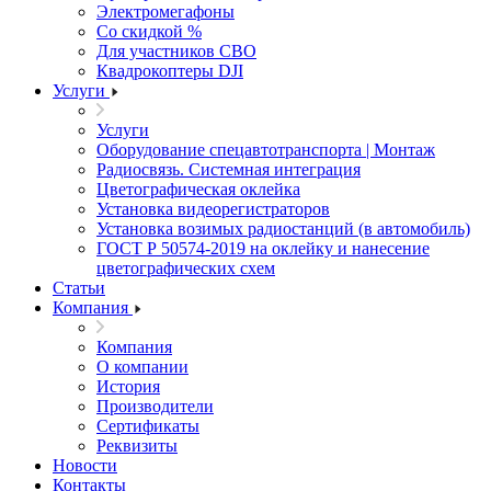
Электромегафоны
Со скидкой %
Для участников СВО
Квадрокоптеры DJI
Услуги
Услуги
Оборудование спецавтотранспорта | Монтаж
Радиосвязь. Системная интеграция
Цветографическая оклейка
Установка видеорегистраторов
Установка возимых радиостанций (в автомобиль)
ГОСТ Р 50574-2019 на оклейку и нанесение
цветографических схем
Статьи
Компания
Компания
О компании
История
Производители
Сертификаты
Реквизиты
Новости
Контакты