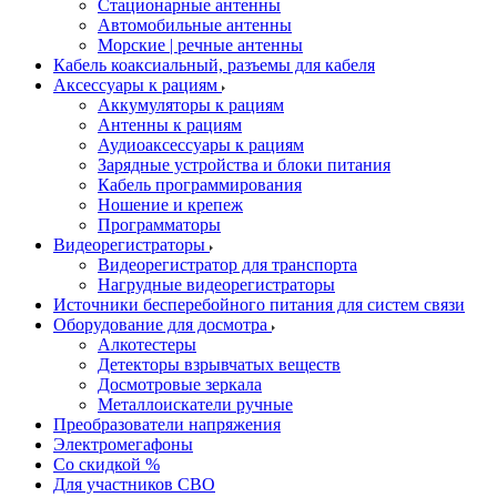
Стационарные антенны
Автомобильные антенны
Морские | речные антенны
Кабель коаксиальный, разъемы для кабеля
Аксессуары к рациям
Аккумуляторы к рациям
Антенны к рациям
Аудиоаксессуары к рациям
Зарядные устройства и блоки питания
Кабель программирования
Ношение и крепеж
Программаторы
Видеорегистраторы
Видеорегистратор для транспорта
Нагрудные видеорегистраторы
Источники бесперебойного питания для систем связи
Оборудование для досмотра
Алкотестеры
Детекторы взрывчатых веществ
Досмотровые зеркала
Металлоискатели ручные
Преобразователи напряжения
Электромегафоны
Со скидкой %
Для участников СВО