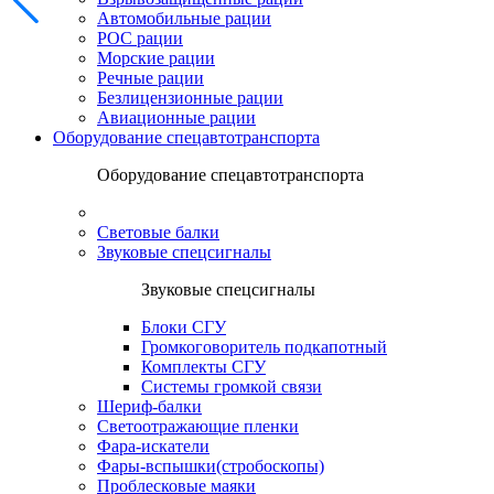
Автомобильные рации
POC рации
Морские рации
Речные рации
Безлицензионные рации
Авиационные рации
Оборудование спецавтотранспорта
Оборудование спецавтотранспорта
Световые балки
Звуковые спецсигналы
Звуковые спецсигналы
Блоки СГУ
Громкоговоритель подкапотный
Комплекты СГУ
Системы громкой связи
Шериф-балки
Светоотражающие пленки
Фара-искатели
Фары-вспышки(стробоскопы)
Проблесковые маяки