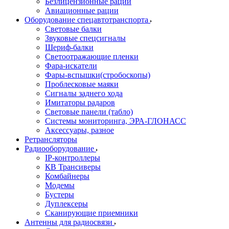
Безлицензионные рации
Авиационные рации
Оборудование спецавтотранспорта
Световые балки
Звуковые спецсигналы
Шериф-балки
Светоотражающие пленки
Фара-искатели
Фары-вспышки(стробоскопы)
Проблесковые маяки
Сигналы заднего хода
Имитаторы радаров
Световые панели (табло)
Системы мониторинга, ЭРА-ГЛОНАСС
Аксессуары, разное
Ретрансляторы
Радиооборудование
IP-контроллеры
КВ Трансиверы
Комбайнеры
Модемы
Бустеры
Дуплексеры
Сканирующие приемники
Антенны для радиосвязи