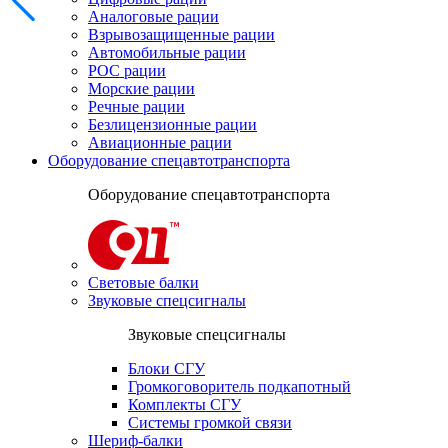
Аналоговые рации
Взрывозащищенные рации
Автомобильные рации
POC рации
Морские рации
Речные рации
Безлицензионные рации
Авиационные рации
Оборудование спецавтотранспорта
Оборудование спецавтотранспорта
Световые балки
Звуковые спецсигналы
Звуковые спецсигналы
Блоки СГУ
Громкоговоритель подкапотный
Комплекты СГУ
Системы громкой связи
Шериф-балки