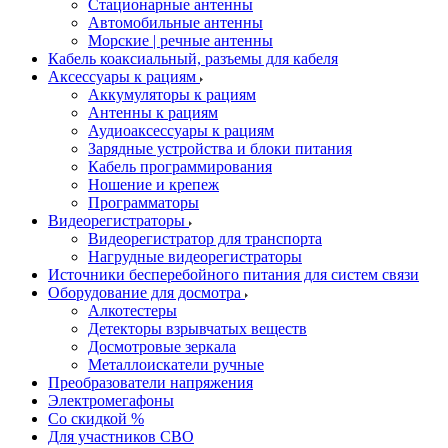
Стационарные антенны
Автомобильные антенны
Морские | речные антенны
Кабель коаксиальный, разъемы для кабеля
Аксессуары к рациям
Аккумуляторы к рациям
Антенны к рациям
Аудиоаксессуары к рациям
Зарядные устройства и блоки питания
Кабель программирования
Ношение и крепеж
Программаторы
Видеорегистраторы
Видеорегистратор для транспорта
Нагрудные видеорегистраторы
Источники бесперебойного питания для систем связи
Оборудование для досмотра
Алкотестеры
Детекторы взрывчатых веществ
Досмотровые зеркала
Металлоискатели ручные
Преобразователи напряжения
Электромегафоны
Со скидкой %
Для участников СВО