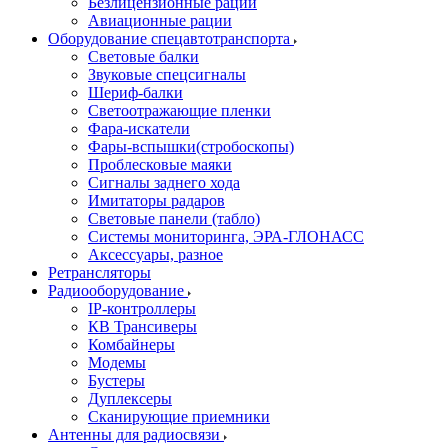
Безлицензионные рации
Авиационные рации
Оборудование спецавтотранспорта
Световые балки
Звуковые спецсигналы
Шериф-балки
Светоотражающие пленки
Фара-искатели
Фары-вспышки(стробоскопы)
Проблесковые маяки
Сигналы заднего хода
Имитаторы радаров
Световые панели (табло)
Системы мониторинга, ЭРА-ГЛОНАСС
Аксессуары, разное
Ретрансляторы
Радиооборудование
IP-контроллеры
КВ Трансиверы
Комбайнеры
Модемы
Бустеры
Дуплексеры
Сканирующие приемники
Антенны для радиосвязи