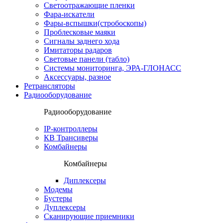
Светоотражающие пленки
Фара-искатели
Фары-вспышки(стробоскопы)
Проблесковые маяки
Сигналы заднего хода
Имитаторы радаров
Световые панели (табло)
Системы мониторинга, ЭРА-ГЛОНАСС
Аксессуары, разное
Ретрансляторы
Радиооборудование
Радиооборудование
IP-контроллеры
КВ Трансиверы
Комбайнеры
Комбайнеры
Диплексеры
Модемы
Бустеры
Дуплексеры
Сканирующие приемники