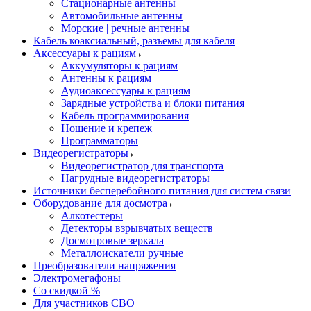
Стационарные антенны
Автомобильные антенны
Морские | речные антенны
Кабель коаксиальный, разъемы для кабеля
Аксессуары к рациям
Аккумуляторы к рациям
Антенны к рациям
Аудиоаксессуары к рациям
Зарядные устройства и блоки питания
Кабель программирования
Ношение и крепеж
Программаторы
Видеорегистраторы
Видеорегистратор для транспорта
Нагрудные видеорегистраторы
Источники бесперебойного питания для систем связи
Оборудование для досмотра
Алкотестеры
Детекторы взрывчатых веществ
Досмотровые зеркала
Металлоискатели ручные
Преобразователи напряжения
Электромегафоны
Со скидкой %
Для участников СВО