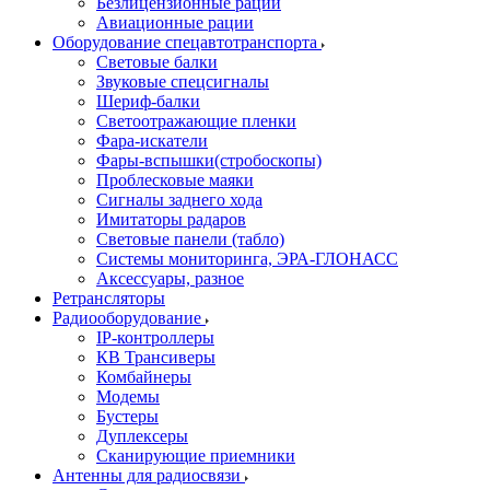
Безлицензионные рации
Авиационные рации
Оборудование спецавтотранспорта
Световые балки
Звуковые спецсигналы
Шериф-балки
Светоотражающие пленки
Фара-искатели
Фары-вспышки(стробоскопы)
Проблесковые маяки
Сигналы заднего хода
Имитаторы радаров
Световые панели (табло)
Системы мониторинга, ЭРА-ГЛОНАСС
Аксессуары, разное
Ретрансляторы
Радиооборудование
IP-контроллеры
КВ Трансиверы
Комбайнеры
Модемы
Бустеры
Дуплексеры
Сканирующие приемники
Антенны для радиосвязи