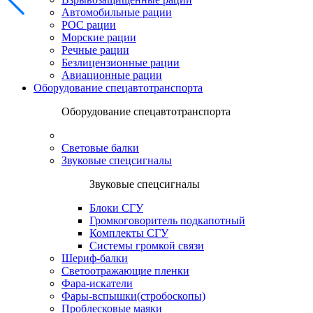
Автомобильные рации
POC рации
Морские рации
Речные рации
Безлицензионные рации
Авиационные рации
Оборудование спецавтотранспорта
Оборудование спецавтотранспорта
Световые балки
Звуковые спецсигналы
Звуковые спецсигналы
Блоки СГУ
Громкоговоритель подкапотный
Комплекты СГУ
Системы громкой связи
Шериф-балки
Светоотражающие пленки
Фара-искатели
Фары-вспышки(стробоскопы)
Проблесковые маяки