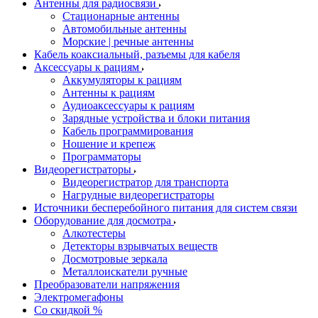
Антенны для радиосвязи
Стационарные антенны
Автомобильные антенны
Морские | речные антенны
Кабель коаксиальный, разъемы для кабеля
Аксессуары к рациям
Аккумуляторы к рациям
Антенны к рациям
Аудиоаксессуары к рациям
Зарядные устройства и блоки питания
Кабель программирования
Ношение и крепеж
Программаторы
Видеорегистраторы
Видеорегистратор для транспорта
Нагрудные видеорегистраторы
Источники бесперебойного питания для систем связи
Оборудование для досмотра
Алкотестеры
Детекторы взрывчатых веществ
Досмотровые зеркала
Металлоискатели ручные
Преобразователи напряжения
Электромегафоны
Со скидкой %