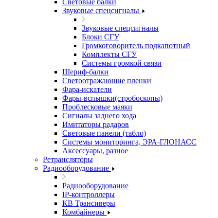
Световые балки
Звуковые спецсигналы
Звуковые спецсигналы
Блоки СГУ
Громкоговоритель подкапотный
Комплекты СГУ
Системы громкой связи
Шериф-балки
Светоотражающие пленки
Фара-искатели
Фары-вспышки(стробоскопы)
Проблесковые маяки
Сигналы заднего хода
Имитаторы радаров
Световые панели (табло)
Системы мониторинга, ЭРА-ГЛОНАСС
Аксессуары, разное
Ретрансляторы
Радиооборудование
Радиооборудование
IP-контроллеры
КВ Трансиверы
Комбайнеры