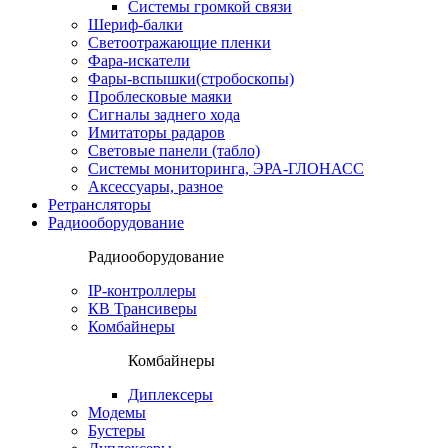
Системы громкой связи
Шериф-балки
Светоотражающие пленки
Фара-искатели
Фары-вспышки(стробоскопы)
Проблесковые маяки
Сигналы заднего хода
Имитаторы радаров
Световые панели (табло)
Системы мониторинга, ЭРА-ГЛОНАСС
Аксессуары, разное
Ретрансляторы
Радиооборудование
Радиооборудование
IP-контроллеры
КВ Трансиверы
Комбайнеры
Комбайнеры
Диплексеры
Модемы
Бустеры