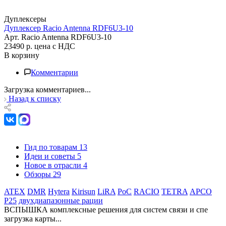
Дуплексеры
Дуплексер Racio Antenna RDF6U3-10
Арт.
Racio Antenna RDF6U3-10
23490 р.
цена с НДС
В корзину
Комментарии
Загрузка комментариев...
Назад к списку
Гид по товарам
13
Идеи и советы
5
Новое в отрасли
4
Обзоры
29
ATEX
DMR
Hytera
Kirisun
LiRA
PoC
RACIO
TETRA
АРСО
Р25
двухдиапазонные рации
ВСПЫШКА комплексные решения для систем связи и спе
загрузка карты...