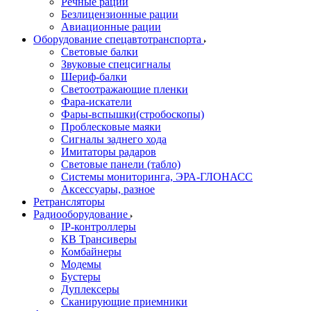
Речные рации
Безлицензионные рации
Авиационные рации
Оборудование спецавтотранспорта
Световые балки
Звуковые спецсигналы
Шериф-балки
Светоотражающие пленки
Фара-искатели
Фары-вспышки(стробоскопы)
Проблесковые маяки
Сигналы заднего хода
Имитаторы радаров
Световые панели (табло)
Системы мониторинга, ЭРА-ГЛОНАСС
Аксессуары, разное
Ретрансляторы
Радиооборудование
IP-контроллеры
КВ Трансиверы
Комбайнеры
Модемы
Бустеры
Дуплексеры
Сканирующие приемники