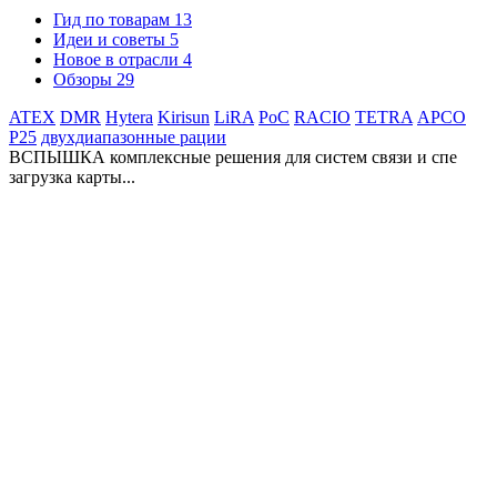
Гид по товарам
13
Идеи и советы
5
Новое в отрасли
4
Обзоры
29
ATEX
DMR
Hytera
Kirisun
LiRA
PoC
RACIO
TETRA
АРСО
Р25
двухдиапазонные рации
ВСПЫШКА комплексные решения для систем связи и спе
загрузка карты...