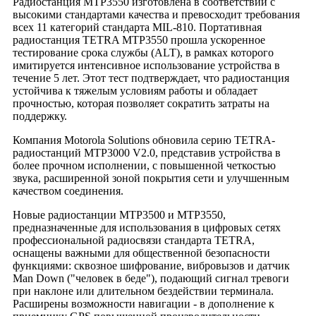
Радиостанция MTP3550 изготовлена в соответствии с
высокими стандартами качества и превосходит требования
всех 11 категорий стандарта MIL-810. Портативная
радиостанция TETRA MTP3550 прошла ускоренное
тестирование срока службы (ALT), в рамках которого
имитируется интенсивное использование устройства в
течение 5 лет. Этот тест подтверждает, что радиостанция
устойчива к тяжелым условиям работы и обладает
прочностью, которая позволяет сократить затраты на
поддержку.
Компания Motorola Solutions обновила серию TETRA-
радиостанций MTP3000 V2.0, представив устройства в
более прочном исполнении, с повышенной четкостью
звука, расширенной зоной покрытия сети и улучшенным
качеством соединения.
Новые радиостанции MTP3500 и MTP3550,
предназначенные для использования в цифровых сетях
профессиональной радиосвязи стандарта TETRA,
оснащены важными для общественной безопасности
функциями: сквозное шифрование, вибровызов и датчик
Man Down ("человек в беде"), подающий сигнал тревоги
при наклоне или длительном бездействии терминала.
Расширены возможности навигации - в дополнение к