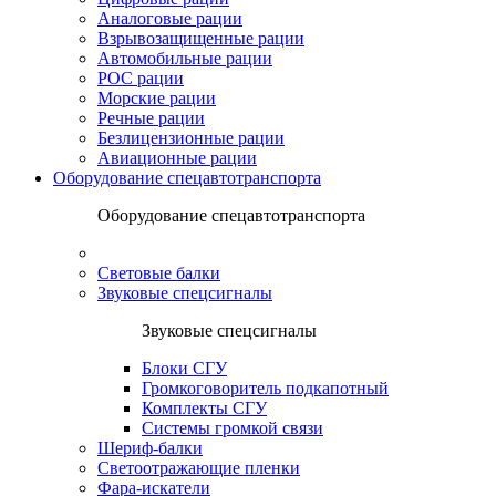
Аналоговые рации
Взрывозащищенные рации
Автомобильные рации
POC рации
Морские рации
Речные рации
Безлицензионные рации
Авиационные рации
Оборудование спецавтотранспорта
Оборудование спецавтотранспорта
Световые балки
Звуковые спецсигналы
Звуковые спецсигналы
Блоки СГУ
Громкоговоритель подкапотный
Комплекты СГУ
Системы громкой связи
Шериф-балки
Светоотражающие пленки
Фара-искатели