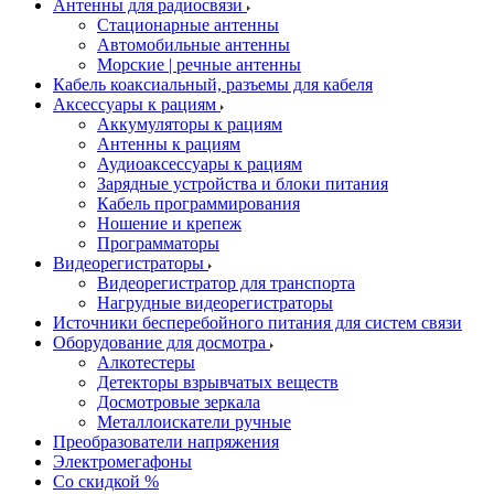
Антенны для радиосвязи
Стационарные антенны
Автомобильные антенны
Морские | речные антенны
Кабель коаксиальный, разъемы для кабеля
Аксессуары к рациям
Аккумуляторы к рациям
Антенны к рациям
Аудиоаксессуары к рациям
Зарядные устройства и блоки питания
Кабель программирования
Ношение и крепеж
Программаторы
Видеорегистраторы
Видеорегистратор для транспорта
Нагрудные видеорегистраторы
Источники бесперебойного питания для систем связи
Оборудование для досмотра
Алкотестеры
Детекторы взрывчатых веществ
Досмотровые зеркала
Металлоискатели ручные
Преобразователи напряжения
Электромегафоны
Со скидкой %