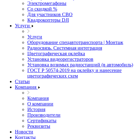
Электромегафоны
Со скидкой %
Для участников СВО
Квадрокоптеры DJI
Услуги
Услуги
Оборудование спецавтотранспорта | Монтаж
Радиосвязь. Системная интеграция
Цветографическая оклейка
Установка видеорегистраторов
Установка возимых радиостанций (в автомобиль)
ГОСТ Р 50574-2019 на оклейку и нанесение
цветографических схем
Статьи
Компания
Компания
О компании
История
Производители
Сертификаты
Реквизиты
Новости
Контакты