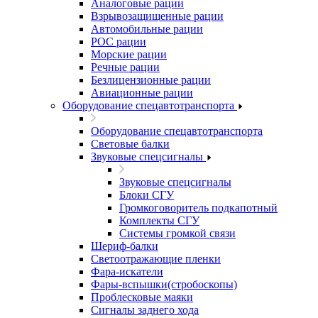
Аналоговые рации
Взрывозащищенные рации
Автомобильные рации
POC рации
Морские рации
Речные рации
Безлицензионные рации
Авиационные рации
Оборудование спецавтотранспорта
Оборудование спецавтотранспорта
Световые балки
Звуковые спецсигналы
Звуковые спецсигналы
Блоки СГУ
Громкоговоритель подкапотный
Комплекты СГУ
Системы громкой связи
Шериф-балки
Светоотражающие пленки
Фара-искатели
Фары-вспышки(стробоскопы)
Проблесковые маяки
Сигналы заднего хода