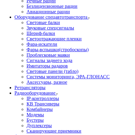
Речные рации
Безлицензионные рации
Авиационные рации
Оборудование спецавтотранспорта
Световые балки
Звуковые спецсигналы
Шериф-балки
Светоотражающие пленки
Фара-искатели
Фары-вспышки(стробоскопы)
Проблесковые маяки
Сигналы заднего хода
Имитаторы радаров
Световые панели (табло)
Системы мониторинга, ЭРА-ГЛОНАСС
Аксессуары, разное
Ретрансляторы
Радиооборудование
IP-контроллеры
КВ Трансиверы
Комбайнеры
Модемы
Бустеры
Дуплексеры
Сканирующие приемники