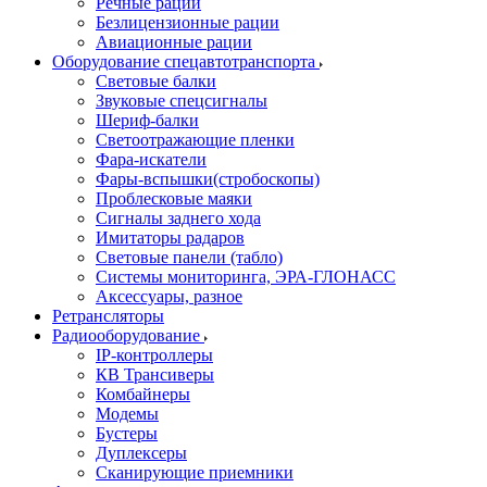
Речные рации
Безлицензионные рации
Авиационные рации
Оборудование спецавтотранспорта
Световые балки
Звуковые спецсигналы
Шериф-балки
Светоотражающие пленки
Фара-искатели
Фары-вспышки(стробоскопы)
Проблесковые маяки
Сигналы заднего хода
Имитаторы радаров
Световые панели (табло)
Системы мониторинга, ЭРА-ГЛОНАСС
Аксессуары, разное
Ретрансляторы
Радиооборудование
IP-контроллеры
КВ Трансиверы
Комбайнеры
Модемы
Бустеры
Дуплексеры
Сканирующие приемники