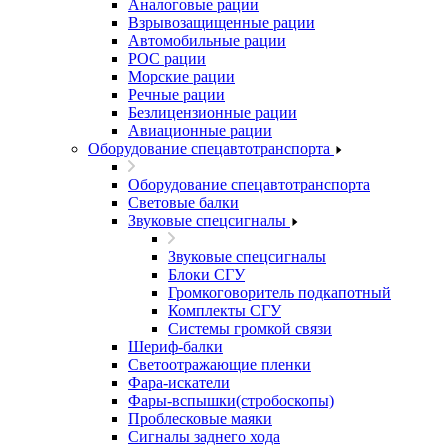
Аналоговые рации
Взрывозащищенные рации
Автомобильные рации
POC рации
Морские рации
Речные рации
Безлицензионные рации
Авиационные рации
Оборудование спецавтотранспорта
Оборудование спецавтотранспорта
Световые балки
Звуковые спецсигналы
Звуковые спецсигналы
Блоки СГУ
Громкоговоритель подкапотный
Комплекты СГУ
Системы громкой связи
Шериф-балки
Светоотражающие пленки
Фара-искатели
Фары-вспышки(стробоскопы)
Проблесковые маяки
Сигналы заднего хода