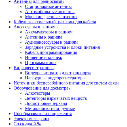
Антенны для радиосвязи
Стационарные антенны
Автомобильные антенны
Морские | речные антенны
Кабель коаксиальный, разъемы для кабеля
Аксессуары к рациям
Аккумуляторы к рациям
Антенны к рациям
Аудиоаксессуары к рациям
Зарядные устройства и блоки питания
Кабель программирования
Ношение и крепеж
Программаторы
Видеорегистраторы
Видеорегистратор для транспорта
Нагрудные видеорегистраторы
Источники бесперебойного питания для систем связи
Оборудование для досмотра
Алкотестеры
Детекторы взрывчатых веществ
Досмотровые зеркала
Металлоискатели ручные
Преобразователи напряжения
Электромегафоны
Со скидкой %