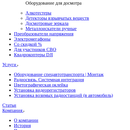
Оборудование для досмотра
Алкотестеры
Детекторы взрывчатых веществ
Досмотровые зеркала
Металлоискатели ручные
Преобразователи напряжения
Электромегафоны
Со скидкой %
Для участников СВО
Квадрокоптеры DJI
Услуги
Оборудование спецавтотранспорта | Монтаж
Радиосвязь. Системная интеграция
Цветографическая оклейка
Установка видеорегистраторов
Установка возимых радиостанций (в автомобиль)
Статьи
Компания
О компании
История