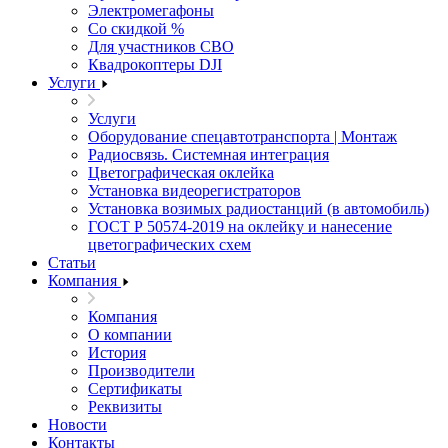
Электромегафоны
Со скидкой %
Для участников СВО
Квадрокоптеры DJI
Услуги
Услуги
Оборудование спецавтотранспорта | Монтаж
Радиосвязь. Системная интеграция
Цветографическая оклейка
Установка видеорегистраторов
Установка возимых радиостанций (в автомобиль)
ГОСТ Р 50574-2019 на оклейку и нанесение
цветографических схем
Статьи
Компания
Компания
О компании
История
Производители
Сертификаты
Реквизиты
Новости
Контакты