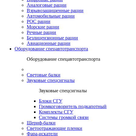
Аналоговые рации
Взрывозащищенные рации
Автомобильные рации
POC рации
Морские рации
Речные рации
Безлицензионные рации
Авиационные рации
Оборудование спецавтотранспорта
Оборудование спецавтотранспорта
Световые балки
Звуковые спецсигналы
Звуковые спецсигналы
Блоки СГУ
Громкоговоритель подкапотный
Комплекты СГУ
Системы громкой связи
Шериф-балки
Светоотражающие пленки
Фара-искатели