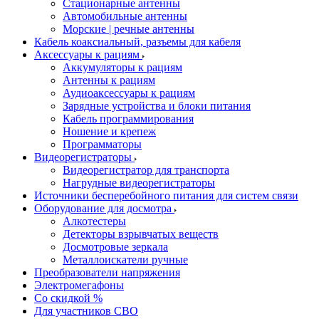
Стационарные антенны
Автомобильные антенны
Морские | речные антенны
Кабель коаксиальный, разъемы для кабеля
Аксессуары к рациям
Аккумуляторы к рациям
Антенны к рациям
Аудиоаксессуары к рациям
Зарядные устройства и блоки питания
Кабель программирования
Ношение и крепеж
Программаторы
Видеорегистраторы
Видеорегистратор для транспорта
Нагрудные видеорегистраторы
Источники бесперебойного питания для систем связи
Оборудование для досмотра
Алкотестеры
Детекторы взрывчатых веществ
Досмотровые зеркала
Металлоискатели ручные
Преобразователи напряжения
Электромегафоны
Со скидкой %
Для участников СВО