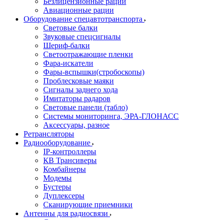
Безлицензионные рации
Авиационные рации
Оборудование спецавтотранспорта
Световые балки
Звуковые спецсигналы
Шериф-балки
Светоотражающие пленки
Фара-искатели
Фары-вспышки(стробоскопы)
Проблесковые маяки
Сигналы заднего хода
Имитаторы радаров
Световые панели (табло)
Системы мониторинга, ЭРА-ГЛОНАСС
Аксессуары, разное
Ретрансляторы
Радиооборудование
IP-контроллеры
КВ Трансиверы
Комбайнеры
Модемы
Бустеры
Дуплексеры
Сканирующие приемники
Антенны для радиосвязи