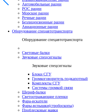
Автомобильные рации
POC рации
Морские рации
Речные рации
Безлицензионные рации
Авиационные рации
Оборудование спецавтотранспорта
Оборудование спецавтотранспорта
Световые балки
Звуковые спецсигналы
Звуковые спецсигналы
Блоки СГУ
Громкоговоритель подкапотный
Комплекты СГУ
Системы громкой связи
Шериф-балки
Светоотражающие пленки
Фара-искатели
Фары-вспышки(стробоскопы)
Проблесковые маяки