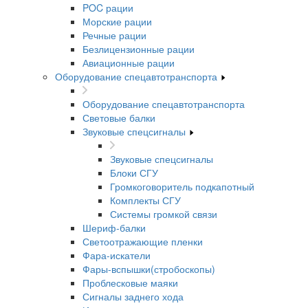
POC рации
Морские рации
Речные рации
Безлицензионные рации
Авиационные рации
Оборудование спецавтотранспорта
Оборудование спецавтотранспорта
Световые балки
Звуковые спецсигналы
Звуковые спецсигналы
Блоки СГУ
Громкоговоритель подкапотный
Комплекты СГУ
Системы громкой связи
Шериф-балки
Светоотражающие пленки
Фара-искатели
Фары-вспышки(стробоскопы)
Проблесковые маяки
Сигналы заднего хода