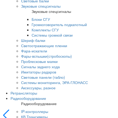
Световые балки
Звуковые спецсигналы
Звуковые спецсигналы
Блоки СГУ
Громкоговоритель подкапотный
Комплекты СГУ
Системы громкой связи
Шериф-балки
Светоотражающие пленки
Фара-искатели
Фары-вспышки(стробоскопы)
Проблесковые маяки
Сигналы заднего хода
Имитаторы радаров
Световые панели (табло)
Системы мониторинга, ЭРА-ГЛОНАСС
Аксессуары, разное
Ретрансляторы
Радиооборудование
Радиооборудование
IP-контроллеры
КВ Трансиверы