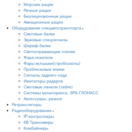
Морские рации
Речные рации
Безлицензионные рации
Авиационные рации
Оборудование спецавтотранспорта
Световые балки
Звуковые спецсигналы
Шериф-балки
Светоотражающие пленки
Фара-искатели
Фары-вспышки(стробоскопы)
Проблесковые маяки
Сигналы заднего хода
Имитаторы радаров
Световые панели (табло)
Системы мониторинга, ЭРА-ГЛОНАСС
Аксессуары, разное
Ретрансляторы
Радиооборудование
IP-контроллеры
КВ Трансиверы
Комбайнеры