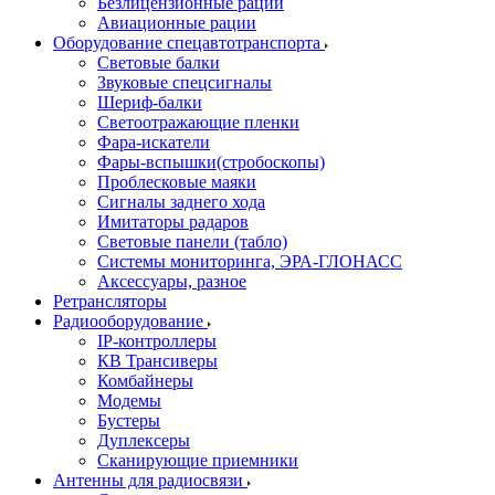
Безлицензионные рации
Авиационные рации
Оборудование спецавтотранспорта
Световые балки
Звуковые спецсигналы
Шериф-балки
Светоотражающие пленки
Фара-искатели
Фары-вспышки(стробоскопы)
Проблесковые маяки
Сигналы заднего хода
Имитаторы радаров
Световые панели (табло)
Системы мониторинга, ЭРА-ГЛОНАСС
Аксессуары, разное
Ретрансляторы
Радиооборудование
IP-контроллеры
КВ Трансиверы
Комбайнеры
Модемы
Бустеры
Дуплексеры
Сканирующие приемники
Антенны для радиосвязи