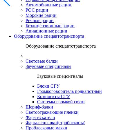
Автомобильные рации
POC рации
Морские рации
Речные рации
Безлицензионные рации
Авиационные рации
Оборудование спецавтотранспорта
Оборудование спецавтотранспорта
Световые балки
Звуковые спецсигналы
Звуковые спецсигналы
Блоки СГУ
Громкоговоритель подкапотный
Комплекты СГУ
Системы громкой связи
Шериф-балки
Светоотражающие пленки
Фара-искатели
Фары-вспышки(стробоскопы)
Проблесковые маяки