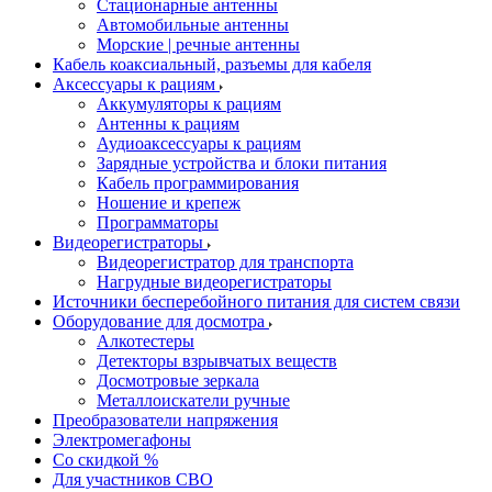
Стационарные антенны
Автомобильные антенны
Морские | речные антенны
Кабель коаксиальный, разъемы для кабеля
Аксессуары к рациям
Аккумуляторы к рациям
Антенны к рациям
Аудиоаксессуары к рациям
Зарядные устройства и блоки питания
Кабель программирования
Ношение и крепеж
Программаторы
Видеорегистраторы
Видеорегистратор для транспорта
Нагрудные видеорегистраторы
Источники бесперебойного питания для систем связи
Оборудование для досмотра
Алкотестеры
Детекторы взрывчатых веществ
Досмотровые зеркала
Металлоискатели ручные
Преобразователи напряжения
Электромегафоны
Со скидкой %
Для участников СВО