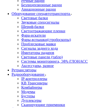
Речные рации
Безлицензионные рации
Авиационные рации
Оборудование спецавтотранспорта
Световые балки
Звуковые спецсигналы
Шериф-балки
Светоотражающие пленки
Фара-искатели
Фары-вспышки(стробоскопы)
Проблесковые маяки
Сигналы заднего хода
Имитаторы радаров
Световые панели (табло)
Системы мониторинга, ЭРА-ГЛОНАСС
Аксессуары, разное
Ретрансляторы
Радиооборудование
IP-контроллеры
КВ Трансиверы
Комбайнеры
Модемы
Бустеры
Дуплексеры
Сканирующие приемники