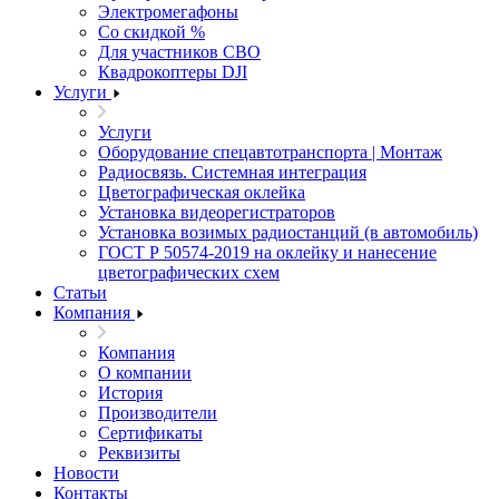
Электромегафоны
Со скидкой %
Для участников СВО
Квадрокоптеры DJI
Услуги
Услуги
Оборудование спецавтотранспорта | Монтаж
Радиосвязь. Системная интеграция
Цветографическая оклейка
Установка видеорегистраторов
Установка возимых радиостанций (в автомобиль)
ГОСТ Р 50574-2019 на оклейку и нанесение
цветографических схем
Статьи
Компания
Компания
О компании
История
Производители
Сертификаты
Реквизиты
Новости
Контакты