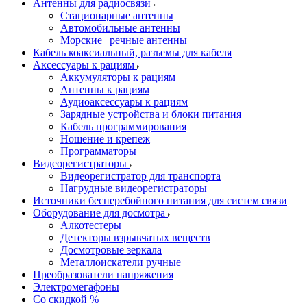
Антенны для радиосвязи
Стационарные антенны
Автомобильные антенны
Морские | речные антенны
Кабель коаксиальный, разъемы для кабеля
Аксессуары к рациям
Аккумуляторы к рациям
Антенны к рациям
Аудиоаксессуары к рациям
Зарядные устройства и блоки питания
Кабель программирования
Ношение и крепеж
Программаторы
Видеорегистраторы
Видеорегистратор для транспорта
Нагрудные видеорегистраторы
Источники бесперебойного питания для систем связи
Оборудование для досмотра
Алкотестеры
Детекторы взрывчатых веществ
Досмотровые зеркала
Металлоискатели ручные
Преобразователи напряжения
Электромегафоны
Со скидкой %