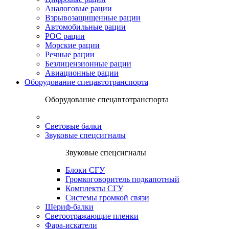
Аналоговые рации
Взрывозащищенные рации
Автомобильные рации
POC рации
Морские рации
Речные рации
Безлицензионные рации
Авиационные рации
Оборудование спецавтотранспорта
Оборудование спецавтотранспорта
Световые балки
Звуковые спецсигналы
Звуковые спецсигналы
Блоки СГУ
Громкоговоритель подкапотный
Комплекты СГУ
Системы громкой связи
Шериф-балки
Светоотражающие пленки
Фара-искатели