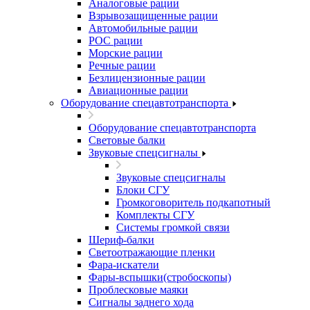
Аналоговые рации
Взрывозащищенные рации
Автомобильные рации
POC рации
Морские рации
Речные рации
Безлицензионные рации
Авиационные рации
Оборудование спецавтотранспорта
Оборудование спецавтотранспорта
Световые балки
Звуковые спецсигналы
Звуковые спецсигналы
Блоки СГУ
Громкоговоритель подкапотный
Комплекты СГУ
Системы громкой связи
Шериф-балки
Светоотражающие пленки
Фара-искатели
Фары-вспышки(стробоскопы)
Проблесковые маяки
Сигналы заднего хода