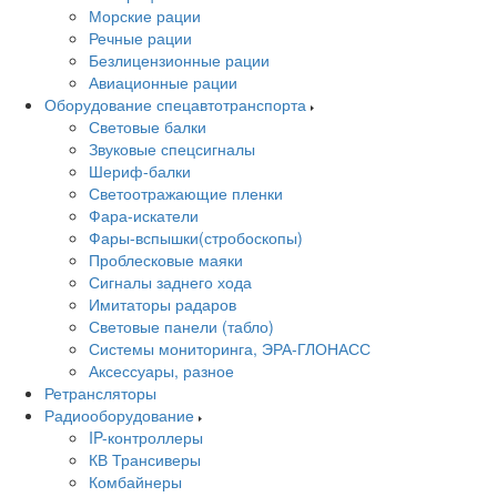
Морские рации
Речные рации
Безлицензионные рации
Авиационные рации
Оборудование спецавтотранспорта
Световые балки
Звуковые спецсигналы
Шериф-балки
Светоотражающие пленки
Фара-искатели
Фары-вспышки(стробоскопы)
Проблесковые маяки
Сигналы заднего хода
Имитаторы радаров
Световые панели (табло)
Системы мониторинга, ЭРА-ГЛОНАСС
Аксессуары, разное
Ретрансляторы
Радиооборудование
IP-контроллеры
КВ Трансиверы
Комбайнеры