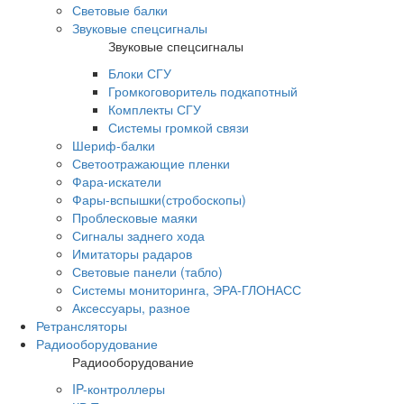
Световые балки
Звуковые спецсигналы
Звуковые спецсигналы
Блоки СГУ
Громкоговоритель подкапотный
Комплекты СГУ
Системы громкой связи
Шериф-балки
Светоотражающие пленки
Фара-искатели
Фары-вспышки(стробоскопы)
Проблесковые маяки
Сигналы заднего хода
Имитаторы радаров
Световые панели (табло)
Системы мониторинга, ЭРА-ГЛОНАСС
Аксессуары, разное
Ретрансляторы
Радиооборудование
Радиооборудование
IP-контроллеры