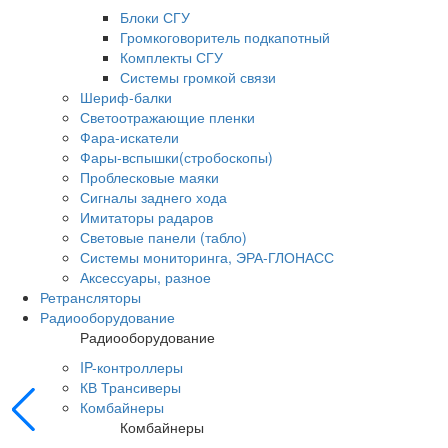
Блоки СГУ
Громкоговоритель подкапотный
Комплекты СГУ
Системы громкой связи
Шериф-балки
Светоотражающие пленки
Фара-искатели
Фары-вспышки(стробоскопы)
Проблесковые маяки
Сигналы заднего хода
Имитаторы радаров
Световые панели (табло)
Системы мониторинга, ЭРА-ГЛОНАСС
Аксессуары, разное
Ретрансляторы
Радиооборудование
Радиооборудование
IP-контроллеры
КВ Трансиверы
Комбайнеры
Комбайнеры