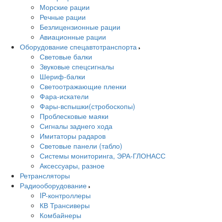
Морские рации
Речные рации
Безлицензионные рации
Авиационные рации
Оборудование спецавтотранспорта
Световые балки
Звуковые спецсигналы
Шериф-балки
Светоотражающие пленки
Фара-искатели
Фары-вспышки(стробоскопы)
Проблесковые маяки
Сигналы заднего хода
Имитаторы радаров
Световые панели (табло)
Системы мониторинга, ЭРА-ГЛОНАСС
Аксессуары, разное
Ретрансляторы
Радиооборудование
IP-контроллеры
КВ Трансиверы
Комбайнеры