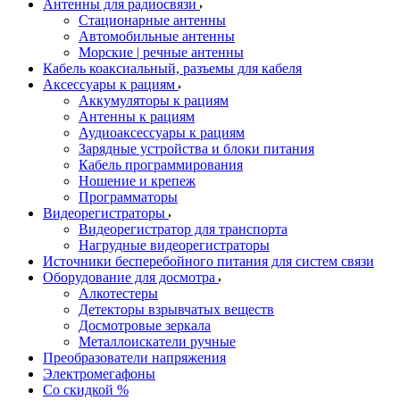
Антенны для радиосвязи
Стационарные антенны
Автомобильные антенны
Морские | речные антенны
Кабель коаксиальный, разъемы для кабеля
Аксессуары к рациям
Аккумуляторы к рациям
Антенны к рациям
Аудиоаксессуары к рациям
Зарядные устройства и блоки питания
Кабель программирования
Ношение и крепеж
Программаторы
Видеорегистраторы
Видеорегистратор для транспорта
Нагрудные видеорегистраторы
Источники бесперебойного питания для систем связи
Оборудование для досмотра
Алкотестеры
Детекторы взрывчатых веществ
Досмотровые зеркала
Металлоискатели ручные
Преобразователи напряжения
Электромегафоны
Со скидкой %