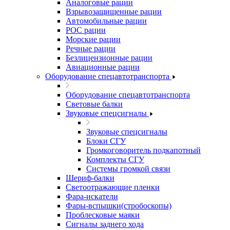
Аналоговые рации
Взрывозащищенные рации
Автомобильные рации
POC рации
Морские рации
Речные рации
Безлицензионные рации
Авиационные рации
Оборудование спецавтотранспорта
Оборудование спецавтотранспорта
Световые балки
Звуковые спецсигналы
Звуковые спецсигналы
Блоки СГУ
Громкоговоритель подкапотный
Комплекты СГУ
Системы громкой связи
Шериф-балки
Светоотражающие пленки
Фара-искатели
Фары-вспышки(стробоскопы)
Проблесковые маяки
Сигналы заднего хода