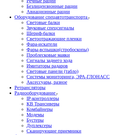
Речные рации
Безлицензионные рации
Авиационные рации
Оборудование спецавтотранспорта
Световые балки
Звуковые спецсигналы
Шериф-балки
Светоотражающие пленки
Фара-искатели
Фары-вспышки(стробоскопы)
Проблесковые маяки
Сигналы заднего хода
Имитаторы радаров
Световые панели (табло)
Системы мониторинга, ЭРА-ГЛОНАСС
Аксессуары, разное
Ретрансляторы
Радиооборудование
IP-контроллеры
КВ Трансиверы
Комбайнеры
Модемы
Бустеры
Дуплексеры
Сканирующие приемники