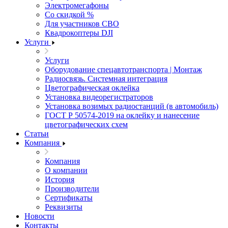
Электромегафоны
Со скидкой %
Для участников СВО
Квадрокоптеры DJI
Услуги
Услуги
Оборудование спецавтотранспорта | Монтаж
Радиосвязь. Системная интеграция
Цветографическая оклейка
Установка видеорегистраторов
Установка возимых радиостанций (в автомобиль)
ГОСТ Р 50574-2019 на оклейку и нанесение
цветографических схем
Статьи
Компания
Компания
О компании
История
Производители
Сертификаты
Реквизиты
Новости
Контакты