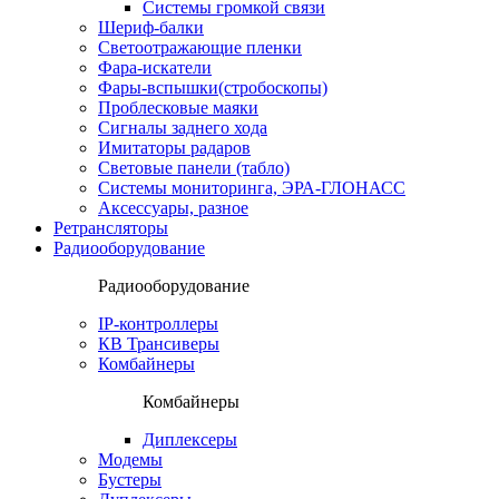
Системы громкой связи
Шериф-балки
Светоотражающие пленки
Фара-искатели
Фары-вспышки(стробоскопы)
Проблесковые маяки
Сигналы заднего хода
Имитаторы радаров
Световые панели (табло)
Системы мониторинга, ЭРА-ГЛОНАСС
Аксессуары, разное
Ретрансляторы
Радиооборудование
Радиооборудование
IP-контроллеры
КВ Трансиверы
Комбайнеры
Комбайнеры
Диплексеры
Модемы
Бустеры