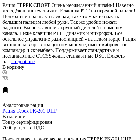
Рация ТЕРЕК СПОРТ Очень неожиданный дизайн! Навеяно
молодёжными течениями. Клавиша PTT на передней панели!
Подходит и правшам и левшам, так что можно нажать
большим пальцем любой руки. Так же удобно нажать
ладонью. Выше клавиши - крупный дисплей с номером
канала. Ниже клавиши РТТ - динамик и микрофон. Всё
остальное управление радиостанцией - на левом торце. Рация
выполнена в брызгозащитном корпусе, имеет вибровызов,
компандер и скремблер. Поддерживает стандартные и
нестандартные CTCSS-коды, стандартные DSC. Ёмкость
па...
Подробнее
В корзину
Аналоговые рации
Рация Терек РК-201 UHF
В наличии
Товар сертифицирован
7000 р.
цена с НДС
i
Портативная аналоговая радиостанция ТЕРЕК РК-201 UHF