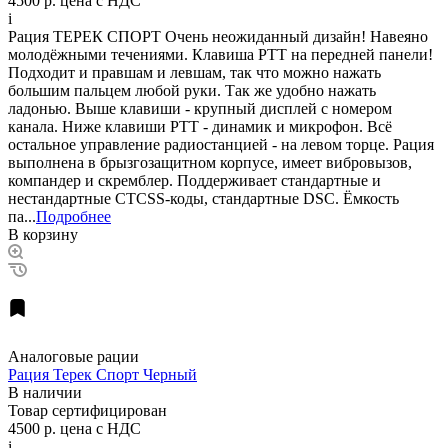
4500 р.
цена с НДС
i
Рация ТЕРЕК СПОРТ Очень неожиданный дизайн! Навеяно
молодёжными течениями. Клавиша PTT на передней панели!
Подходит и правшам и левшам, так что можно нажать
большим пальцем любой руки. Так же удобно нажать
ладонью. Выше клавиши - крупный дисплей с номером
канала. Ниже клавиши РТТ - динамик и микрофон. Всё
остальное управление радиостанцией - на левом торце. Рация
выполнена в брызгозащитном корпусе, имеет вибровызов,
компандер и скремблер. Поддерживает стандартные и
нестандартные CTCSS-коды, стандартные DSC. Ёмкость
па...
Подробнее
В корзину
Аналоговые рации
Рация Терек Спорт Черный
В наличии
Товар сертифицирован
4500 р.
цена с НДС
i