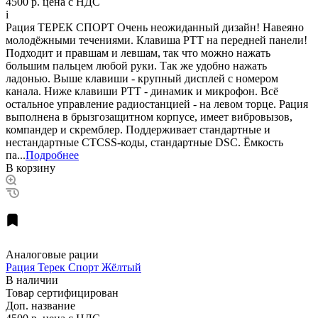
4500 р.
цена с НДС
i
Рация ТЕРЕК СПОРТ Очень неожиданный дизайн! Навеяно
молодёжными течениями. Клавиша PTT на передней панели!
Подходит и правшам и левшам, так что можно нажать
большим пальцем любой руки. Так же удобно нажать
ладонью. Выше клавиши - крупный дисплей с номером
канала. Ниже клавиши РТТ - динамик и микрофон. Всё
остальное управление радиостанцией - на левом торце. Рация
выполнена в брызгозащитном корпусе, имеет вибровызов,
компандер и скремблер. Поддерживает стандартные и
нестандартные CTCSS-коды, стандартные DSC. Ёмкость
па...
Подробнее
В корзину
Аналоговые рации
Рация Терек Спорт Жёлтый
В наличии
Товар сертифицирован
Доп. название