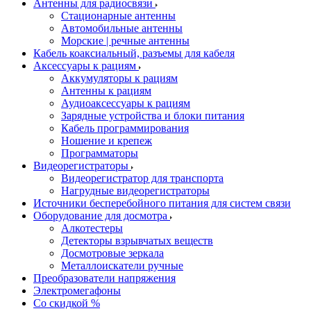
Антенны для радиосвязи
Стационарные антенны
Автомобильные антенны
Морские | речные антенны
Кабель коаксиальный, разъемы для кабеля
Аксессуары к рациям
Аккумуляторы к рациям
Антенны к рациям
Аудиоаксессуары к рациям
Зарядные устройства и блоки питания
Кабель программирования
Ношение и крепеж
Программаторы
Видеорегистраторы
Видеорегистратор для транспорта
Нагрудные видеорегистраторы
Источники бесперебойного питания для систем связи
Оборудование для досмотра
Алкотестеры
Детекторы взрывчатых веществ
Досмотровые зеркала
Металлоискатели ручные
Преобразователи напряжения
Электромегафоны
Со скидкой %