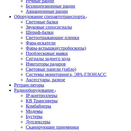
Речные рации
Безлицензионные рации
Авиационные рации
Оборудование спецавтотранспорта
Световые балки
Звуковые спецсигналы
Шериф-балки
Светоотражающие пленки
Фара-искатели
Фары-вспышки(стробоскопы)
Проблесковые маяки
Сигналы заднего хода
Имитаторы радаров
Световые панели (табло)
Системы мониторинга, ЭРА-ГЛОНАСС
Аксессуары, разное
Ретрансляторы
Радиооборудование
IP-контроллеры
КВ Трансиверы
Комбайнеры
Модемы
Бустеры
Дуплексеры
Сканирующие приемники