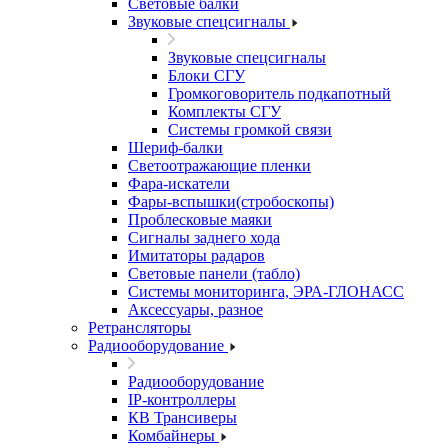
Световые балки
Звуковые спецсигналы
Звуковые спецсигналы
Блоки СГУ
Громкоговоритель подкапотный
Комплекты СГУ
Системы громкой связи
Шериф-балки
Светоотражающие пленки
Фара-искатели
Фары-вспышки(стробоскопы)
Проблесковые маяки
Сигналы заднего хода
Имитаторы радаров
Световые панели (табло)
Системы мониторинга, ЭРА-ГЛОНАСС
Аксессуары, разное
Ретрансляторы
Радиооборудование
Радиооборудование
IP-контроллеры
КВ Трансиверы
Комбайнеры