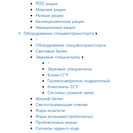
POC рации
Морские рации
Речные рации
Безлицензионные рации
Авиационные рации
Оборудование спецавтотранспорта
Оборудование спецавтотранспорта
Световые балки
Звуковые спецсигналы
Звуковые спецсигналы
Блоки СГУ
Громкоговоритель подкапотный
Комплекты СГУ
Системы громкой связи
Шериф-балки
Светоотражающие пленки
Фара-искатели
Фары-вспышки(стробоскопы)
Проблесковые маяки
Сигналы заднего хода