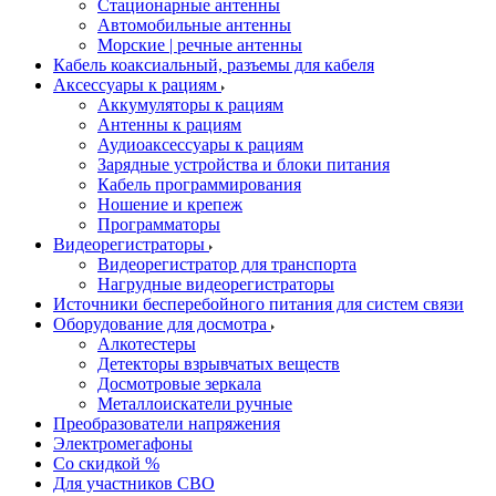
Стационарные антенны
Автомобильные антенны
Морские | речные антенны
Кабель коаксиальный, разъемы для кабеля
Аксессуары к рациям
Аккумуляторы к рациям
Антенны к рациям
Аудиоаксессуары к рациям
Зарядные устройства и блоки питания
Кабель программирования
Ношение и крепеж
Программаторы
Видеорегистраторы
Видеорегистратор для транспорта
Нагрудные видеорегистраторы
Источники бесперебойного питания для систем связи
Оборудование для досмотра
Алкотестеры
Детекторы взрывчатых веществ
Досмотровые зеркала
Металлоискатели ручные
Преобразователи напряжения
Электромегафоны
Со скидкой %
Для участников СВО