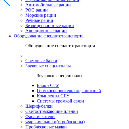
Автомобильные рации
POC рации
Морские рации
Речные рации
Безлицензионные рации
Авиационные рации
Оборудование спецавтотранспорта
Оборудование спецавтотранспорта
Световые балки
Звуковые спецсигналы
Звуковые спецсигналы
Блоки СГУ
Громкоговоритель подкапотный
Комплекты СГУ
Системы громкой связи
Шериф-балки
Светоотражающие пленки
Фара-искатели
Фары-вспышки(стробоскопы)
Проблесковые маяки