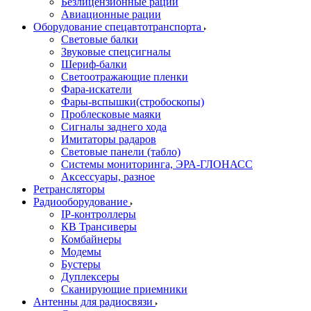
Безлицензионные рации
Авиационные рации
Оборудование спецавтотранспорта
Световые балки
Звуковые спецсигналы
Шериф-балки
Светоотражающие пленки
Фара-искатели
Фары-вспышки(стробоскопы)
Проблесковые маяки
Сигналы заднего хода
Имитаторы радаров
Световые панели (табло)
Системы мониторинга, ЭРА-ГЛОНАСС
Аксессуары, разное
Ретрансляторы
Радиооборудование
IP-контроллеры
КВ Трансиверы
Комбайнеры
Модемы
Бустеры
Дуплексеры
Сканирующие приемники
Антенны для радиосвязи