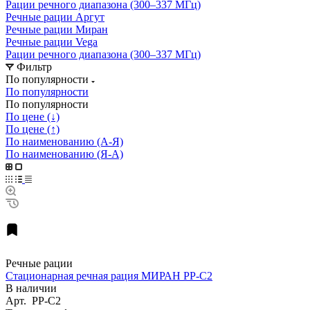
Рации речного диапазона (300–337 МГц)
Речные рации Аргут
Речные рации Миран
Речные рации Vega
Рации речного диапазона (300–337 МГц)
Фильтр
По популярности
По популярности
По популярности
По цене (↓)
По цене (↑)
По наименованию (А-Я)
По наименованию (Я-А)
Речные рации
Стационарная речная рация МИРАН РР-С2
В наличии
Арт.
РР-С2