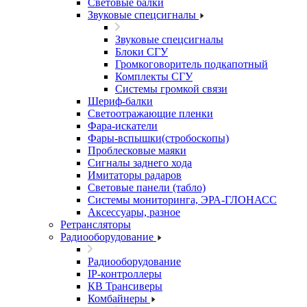
Световые балки
Звуковые спецсигналы
Звуковые спецсигналы
Блоки СГУ
Громкоговоритель подкапотный
Комплекты СГУ
Системы громкой связи
Шериф-балки
Светоотражающие пленки
Фара-искатели
Фары-вспышки(стробоскопы)
Проблесковые маяки
Сигналы заднего хода
Имитаторы радаров
Световые панели (табло)
Системы мониторинга, ЭРА-ГЛОНАСС
Аксессуары, разное
Ретрансляторы
Радиооборудование
Радиооборудование
IP-контроллеры
КВ Трансиверы
Комбайнеры