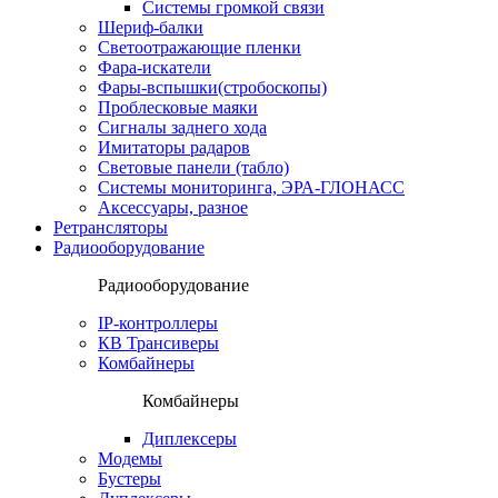
Системы громкой связи
Шериф-балки
Светоотражающие пленки
Фара-искатели
Фары-вспышки(стробоскопы)
Проблесковые маяки
Сигналы заднего хода
Имитаторы радаров
Световые панели (табло)
Системы мониторинга, ЭРА-ГЛОНАСС
Аксессуары, разное
Ретрансляторы
Радиооборудование
Радиооборудование
IP-контроллеры
КВ Трансиверы
Комбайнеры
Комбайнеры
Диплексеры
Модемы
Бустеры