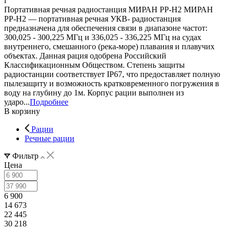
i
Портативная речная радиостанция МИРАН РР-Н2 МИРАН
РР-Н2 — портативная речная УКВ- радиостанция
предназначена для обеспечения связи в диапазоне частот:
300,025 - 300,225 МГц и 336,025 - 336,225 МГц на судах
внутреннего, смешанного (река-море) плавания и плавучих
объектах. Данная рация одобрена Российский
Классификационным Обществом. Степень защиты
радиостанции соответствует IP67, что предоставляет полную
пылезащиту и возможность кратковременного погружения в
воду на глубину до 1м. Корпус рации выполнен из
ударо...
Подробнее
В корзину
Рации
Речные рации
Фильтр
Цена
6 900
14 673
22 445
30 218