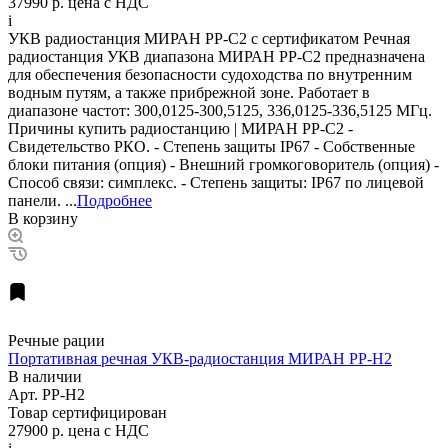
37990 р.
цена с НДС
i
УКВ радиостанция МИРАН РР-С2 с сертификатом Речная
радиостанция УКВ диапазона МИРАН РР-С2 предназначена
для обеспечения безопасности судоходства по внутренним
водным путям, а также прибрежной зоне. Работает в
диапазоне частот: 300,0125-300,5125, 336,0125-336,5125 МГц.
Причины купить радиостанцию | МИРАН РР-С2 -
Свидетельство РКО. - Степень защиты IP67 - Собственные
блоки питания (опция) - Внешний громкоговоритель (опция) -
Способ связи: симплекс. - Степень защиты: IP67 по лицевой
панели. ...
Подробнее
В корзину
Речные рации
Портативная речная УКВ-радиостанция МИРАН РР-Н2
В наличии
Арт.
РР-Н2
Товар сертифицирован
27900 р.
цена с НДС