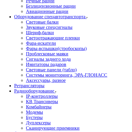
Речные рации
Безлицензионные рации
Авиационные рации
Оборудование спецавтотранспорта
Световые балки
Звуковые спецсигналы
Шериф-балки
Светоотражающие пленки
Фара-искатели
Фары-вспышки(стробоскопы)
Проблесковые маяки
Сигналы заднего хода
Имитаторы радаров
Световые панели (табло)
Системы мониторинга, ЭРА-ГЛОНАСС
Аксессуары, разное
Ретрансляторы
Радиооборудование
IP-контроллеры
КВ Трансиверы
Комбайнеры
Модемы
Бустеры
Дуплексеры
Сканирующие приемники