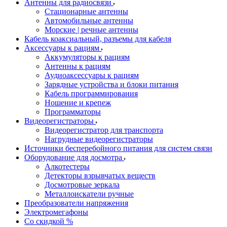
Антенны для радиосвязи
Стационарные антенны
Автомобильные антенны
Морские | речные антенны
Кабель коаксиальный, разъемы для кабеля
Аксессуары к рациям
Аккумуляторы к рациям
Антенны к рациям
Аудиоаксессуары к рациям
Зарядные устройства и блоки питания
Кабель программирования
Ношение и крепеж
Программаторы
Видеорегистраторы
Видеорегистратор для транспорта
Нагрудные видеорегистраторы
Источники бесперебойного питания для систем связи
Оборудование для досмотра
Алкотестеры
Детекторы взрывчатых веществ
Досмотровые зеркала
Металлоискатели ручные
Преобразователи напряжения
Электромегафоны
Со скидкой %