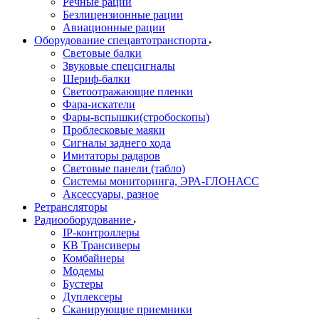
Речные рации
Безлицензионные рации
Авиационные рации
Оборудование спецавтотранспорта
Световые балки
Звуковые спецсигналы
Шериф-балки
Светоотражающие пленки
Фара-искатели
Фары-вспышки(стробоскопы)
Проблесковые маяки
Сигналы заднего хода
Имитаторы радаров
Световые панели (табло)
Системы мониторинга, ЭРА-ГЛОНАСС
Аксессуары, разное
Ретрансляторы
Радиооборудование
IP-контроллеры
КВ Трансиверы
Комбайнеры
Модемы
Бустеры
Дуплексеры
Сканирующие приемники