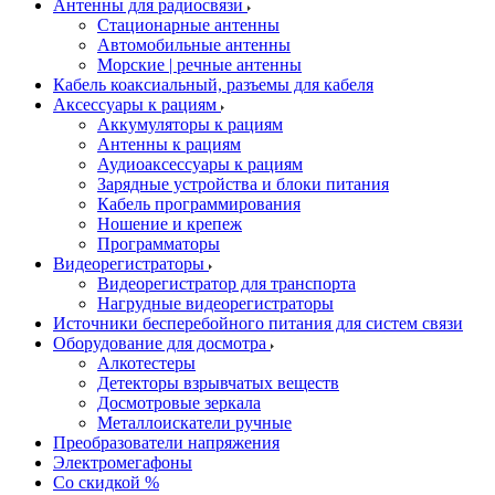
Антенны для радиосвязи
Стационарные антенны
Автомобильные антенны
Морские | речные антенны
Кабель коаксиальный, разъемы для кабеля
Аксессуары к рациям
Аккумуляторы к рациям
Антенны к рациям
Аудиоаксессуары к рациям
Зарядные устройства и блоки питания
Кабель программирования
Ношение и крепеж
Программаторы
Видеорегистраторы
Видеорегистратор для транспорта
Нагрудные видеорегистраторы
Источники бесперебойного питания для систем связи
Оборудование для досмотра
Алкотестеры
Детекторы взрывчатых веществ
Досмотровые зеркала
Металлоискатели ручные
Преобразователи напряжения
Электромегафоны
Со скидкой %