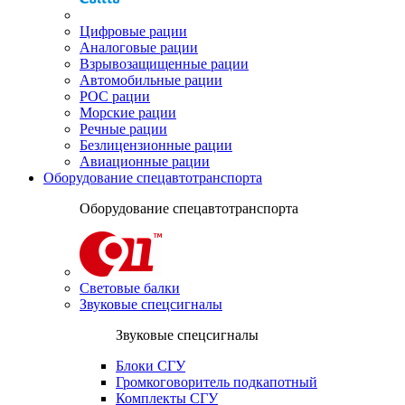
Цифровые рации
Аналоговые рации
Взрывозащищенные рации
Автомобильные рации
POC рации
Морские рации
Речные рации
Безлицензионные рации
Авиационные рации
Оборудование спецавтотранспорта
Оборудование спецавтотранспорта
Световые балки
Звуковые спецсигналы
Звуковые спецсигналы
Блоки СГУ
Громкоговоритель подкапотный
Комплекты СГУ