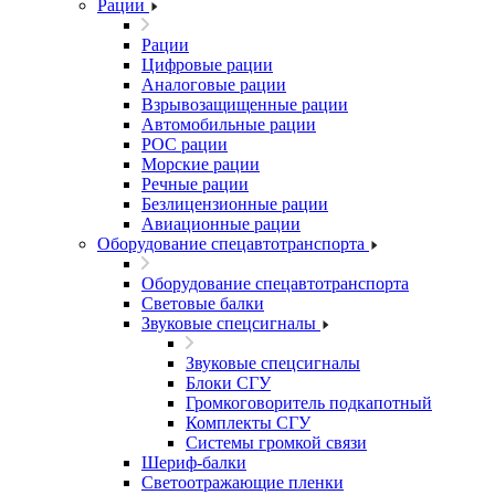
Рации
Рации
Цифровые рации
Аналоговые рации
Взрывозащищенные рации
Автомобильные рации
POC рации
Морские рации
Речные рации
Безлицензионные рации
Авиационные рации
Оборудование спецавтотранспорта
Оборудование спецавтотранспорта
Световые балки
Звуковые спецсигналы
Звуковые спецсигналы
Блоки СГУ
Громкоговоритель подкапотный
Комплекты СГУ
Системы громкой связи
Шериф-балки
Светоотражающие пленки