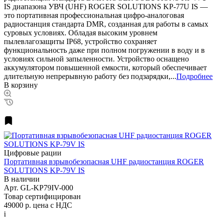
IS диапазона УВЧ (UHF) ROGER SOLUTIONS KP-77U IS —
это портативная профессиональная цифро-аналоговая
радиостанция стандарта DMR, созданная для работы в самых
суровых условиях. Обладая высоким уровнем
пылевлагозащиты IP68, устройство сохраняет
функциональность даже при полном погружении в воду и в
условиях сильной запыленности. Устройство оснащено
аккумулятором повышенной емкости, который обеспечивает
длительную непрерывную работу без подзарядки,...
Подробнее
В корзину
Цифровые рации
Портативная взрывобезопасная UHF радиостанция ROGER
SOLUTIONS KP-79V IS
В наличии
Арт.
GL-KP79IV-000
Товар сертифицирован
49000 р.
цена с НДС
i