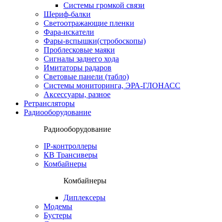
Системы громкой связи
Шериф-балки
Светоотражающие пленки
Фара-искатели
Фары-вспышки(стробоскопы)
Проблесковые маяки
Сигналы заднего хода
Имитаторы радаров
Световые панели (табло)
Системы мониторинга, ЭРА-ГЛОНАСС
Аксессуары, разное
Ретрансляторы
Радиооборудование
Радиооборудование
IP-контроллеры
КВ Трансиверы
Комбайнеры
Комбайнеры
Диплексеры
Модемы
Бустеры