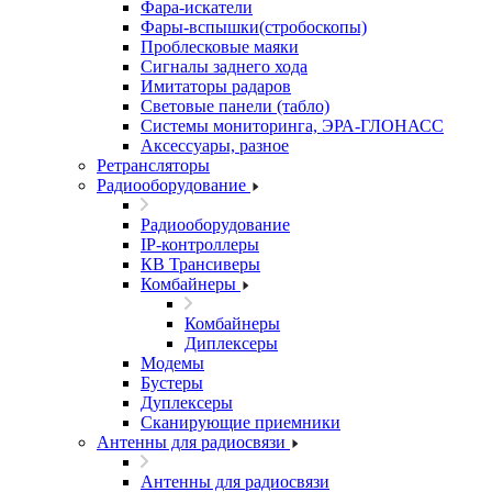
Фара-искатели
Фары-вспышки(стробоскопы)
Проблесковые маяки
Сигналы заднего хода
Имитаторы радаров
Световые панели (табло)
Системы мониторинга, ЭРА-ГЛОНАСС
Аксессуары, разное
Ретрансляторы
Радиооборудование
Радиооборудование
IP-контроллеры
КВ Трансиверы
Комбайнеры
Комбайнеры
Диплексеры
Модемы
Бустеры
Дуплексеры
Сканирующие приемники
Антенны для радиосвязи
Антенны для радиосвязи