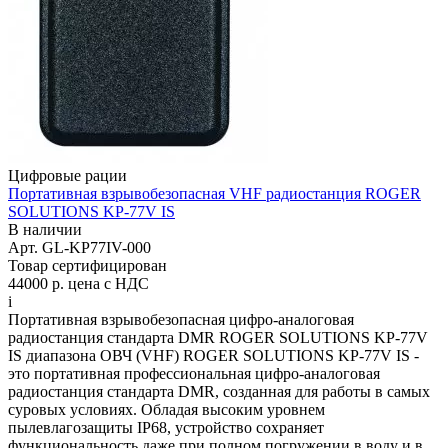
Цифровые рации
Портативная взрывобезопасная VHF радиостанция ROGER
SOLUTIONS KP-77V IS
В наличии
Арт.
GL-KP77IV-000
Товар сертифицирован
44000 р.
цена с НДС
i
Портативная взрывобезопасная цифро-аналоговая
радиостанция стандарта DMR ROGER SOLUTIONS KP-77V
IS диапазона ОВЧ (VHF) ROGER SOLUTIONS KP-77V IS -
это портативная профессиональная цифро-аналоговая
радиостанция стандарта DMR, созданная для работы в самых
суровых условиях. Обладая высоким уровнем
пылевлагозащиты IP68, устройство сохраняет
функциональность даже при полном погружении в воду и в