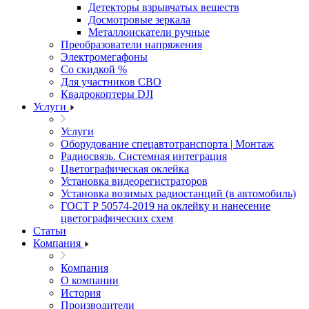
Детекторы взрывчатых веществ
Досмотровые зеркала
Металлоискатели ручные
Преобразователи напряжения
Электромегафоны
Со скидкой %
Для участников СВО
Квадрокоптеры DJI
Услуги
Услуги
Оборудование спецавтотранспорта | Монтаж
Радиосвязь. Системная интеграция
Цветографическая оклейка
Установка видеорегистраторов
Установка возимых радиостанций (в автомобиль)
ГОСТ Р 50574-2019 на оклейку и нанесение
цветографических схем
Статьи
Компания
Компания
О компании
История
Производители