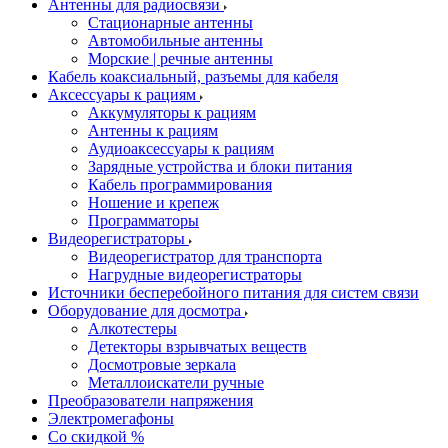
Антенны для радиосвязи
Стационарные антенны
Автомобильные антенны
Морские | речные антенны
Кабель коаксиальный, разъемы для кабеля
Аксессуары к рациям
Аккумуляторы к рациям
Антенны к рациям
Аудиоаксессуары к рациям
Зарядные устройства и блоки питания
Кабель программирования
Ношение и крепеж
Программаторы
Видеорегистраторы
Видеорегистратор для транспорта
Нагрудные видеорегистраторы
Источники бесперебойного питания для систем связи
Оборудование для досмотра
Алкотестеры
Детекторы взрывчатых веществ
Досмотровые зеркала
Металлоискатели ручные
Преобразователи напряжения
Электромегафоны
Со скидкой %