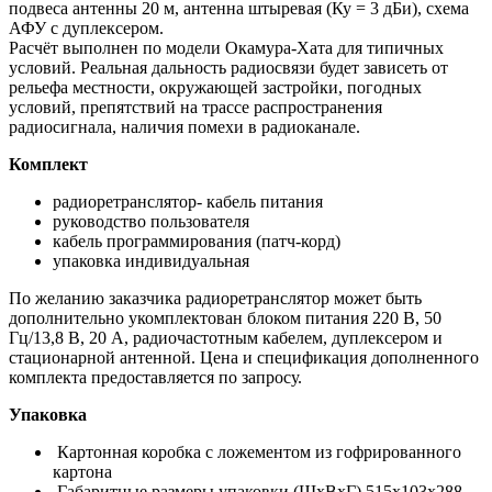
подвеса антенны 20 м, антенна штыревая (Ку = 3 дБи), схема
АФУ с дуплексером.
Расчёт выполнен по модели Окамура-Хата для типичных
условий. Реальная дальность радиосвязи будет зависеть от
рельефа местности, окружающей застройки, погодных
условий, препятствий на трассе распространения
радиосигнала, наличия помехи в радиоканале.
Комплект
радиоретранслятор- кабель питания
руководство пользователя
кабель программирования (патч-корд)
упаковка индивидуальная
По желанию заказчика радиоретранслятор может быть
дополнительно укомплектован блоком питания 220 В, 50
Гц/13,8 В, 20 А, радиочастотным кабелем, дуплексером и
стационарной антенной. Цена и спецификация дополненного
комплекта предоставляется по запросу.
Упаковка
Картонная коробка с ложементом из гофрированного
картона
Габаритные размеры упаковки (ШхВхГ) 515х103х288