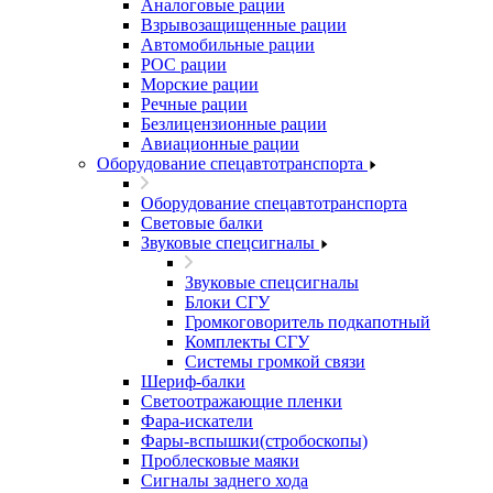
Аналоговые рации
Взрывозащищенные рации
Автомобильные рации
POC рации
Морские рации
Речные рации
Безлицензионные рации
Авиационные рации
Оборудование спецавтотранспорта
Оборудование спецавтотранспорта
Световые балки
Звуковые спецсигналы
Звуковые спецсигналы
Блоки СГУ
Громкоговоритель подкапотный
Комплекты СГУ
Системы громкой связи
Шериф-балки
Светоотражающие пленки
Фара-искатели
Фары-вспышки(стробоскопы)
Проблесковые маяки
Сигналы заднего хода