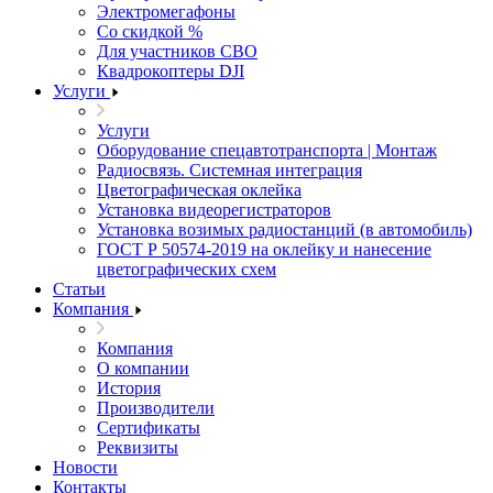
Электромегафоны
Со скидкой %
Для участников СВО
Квадрокоптеры DJI
Услуги
Услуги
Оборудование спецавтотранспорта | Монтаж
Радиосвязь. Системная интеграция
Цветографическая оклейка
Установка видеорегистраторов
Установка возимых радиостанций (в автомобиль)
ГОСТ Р 50574-2019 на оклейку и нанесение
цветографических схем
Статьи
Компания
Компания
О компании
История
Производители
Сертификаты
Реквизиты
Новости
Контакты