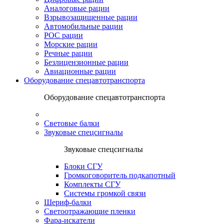
Аналоговые рации
Взрывозащищенные рации
Автомобильные рации
POC рации
Морские рации
Речные рации
Безлицензионные рации
Авиационные рации
Оборудование спецавтотранспорта
Оборудование спецавтотранспорта
Световые балки
Звуковые спецсигналы
Звуковые спецсигналы
Блоки СГУ
Громкоговоритель подкапотный
Комплекты СГУ
Системы громкой связи
Шериф-балки
Светоотражающие пленки
Фара-искатели