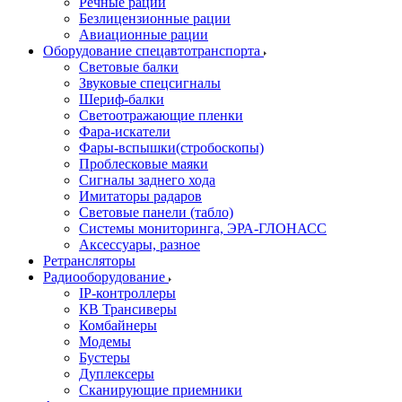
Речные рации
Безлицензионные рации
Авиационные рации
Оборудование спецавтотранспорта
Световые балки
Звуковые спецсигналы
Шериф-балки
Светоотражающие пленки
Фара-искатели
Фары-вспышки(стробоскопы)
Проблесковые маяки
Сигналы заднего хода
Имитаторы радаров
Световые панели (табло)
Системы мониторинга, ЭРА-ГЛОНАСС
Аксессуары, разное
Ретрансляторы
Радиооборудование
IP-контроллеры
КВ Трансиверы
Комбайнеры
Модемы
Бустеры
Дуплексеры
Сканирующие приемники