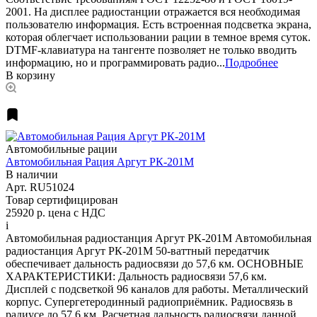
2001. На дисплее радиостанции отражается вся необходимая
пользователю информация. Есть встроенная подсветка экрана,
которая облегчает использовании рации в темное время суток.
DTMF-клавиатура на тангенте позволяет не только вводить
информацию, но и программировать радио...
Подробнее
В корзину
Автомобильные рации
Автомобильная Рация Аргут РК-201М
В наличии
Арт.
RU51024
Товар сертифицирован
25920 р.
цена с НДС
i
Автомобильная радиостанция Аргут РК-201М Автомобильная
радиостанция Аргут РК-201М 50-ваттный передатчик
обеспечивает дальность радиосвязи до 57,6 км. ОСНОВНЫЕ
ХАРАКТЕРИСТИКИ: Дальность радиосвязи 57,6 км.
Дисплей с подсветкой 96 каналов для работы. Металлический
корпус. Супергетеродинный радиоприёмник. Радиосвязь в
радиусе до 57,6 км. Расчетная дальность радиосвязи данной