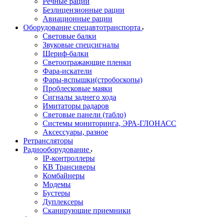
Речные рации
Безлицензионные рации
Авиационные рации
Оборудование спецавтотранспорта
Световые балки
Звуковые спецсигналы
Шериф-балки
Светоотражающие пленки
Фара-искатели
Фары-вспышки(стробоскопы)
Проблесковые маяки
Сигналы заднего хода
Имитаторы радаров
Световые панели (табло)
Системы мониторинга, ЭРА-ГЛОНАСС
Аксессуары, разное
Ретрансляторы
Радиооборудование
IP-контроллеры
КВ Трансиверы
Комбайнеры
Модемы
Бустеры
Дуплексеры
Сканирующие приемники