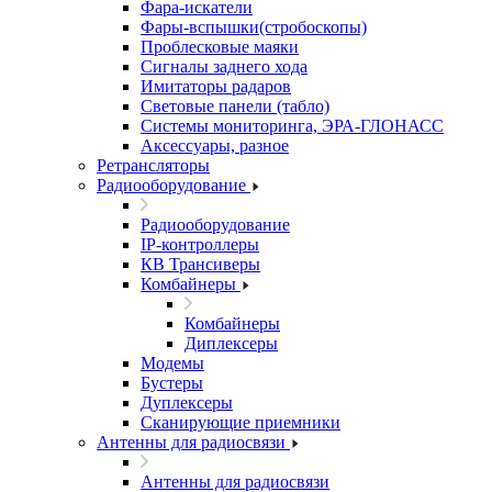
Фара-искатели
Фары-вспышки(стробоскопы)
Проблесковые маяки
Сигналы заднего хода
Имитаторы радаров
Световые панели (табло)
Системы мониторинга, ЭРА-ГЛОНАСС
Аксессуары, разное
Ретрансляторы
Радиооборудование
Радиооборудование
IP-контроллеры
КВ Трансиверы
Комбайнеры
Комбайнеры
Диплексеры
Модемы
Бустеры
Дуплексеры
Сканирующие приемники
Антенны для радиосвязи
Антенны для радиосвязи