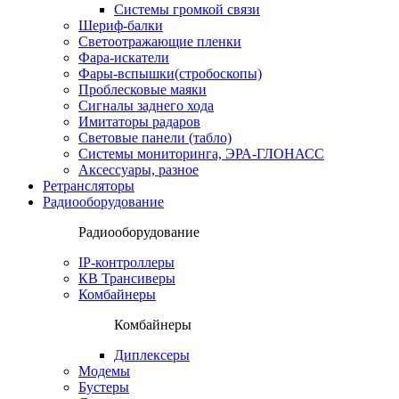
Системы громкой связи
Шериф-балки
Светоотражающие пленки
Фара-искатели
Фары-вспышки(стробоскопы)
Проблесковые маяки
Сигналы заднего хода
Имитаторы радаров
Световые панели (табло)
Системы мониторинга, ЭРА-ГЛОНАСС
Аксессуары, разное
Ретрансляторы
Радиооборудование
Радиооборудование
IP-контроллеры
КВ Трансиверы
Комбайнеры
Комбайнеры
Диплексеры
Модемы
Бустеры