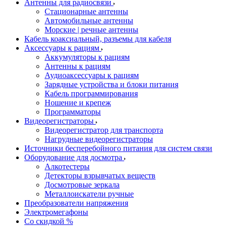
Антенны для радиосвязи
Стационарные антенны
Автомобильные антенны
Морские | речные антенны
Кабель коаксиальный, разъемы для кабеля
Аксессуары к рациям
Аккумуляторы к рациям
Антенны к рациям
Аудиоаксессуары к рациям
Зарядные устройства и блоки питания
Кабель программирования
Ношение и крепеж
Программаторы
Видеорегистраторы
Видеорегистратор для транспорта
Нагрудные видеорегистраторы
Источники бесперебойного питания для систем связи
Оборудование для досмотра
Алкотестеры
Детекторы взрывчатых веществ
Досмотровые зеркала
Металлоискатели ручные
Преобразователи напряжения
Электромегафоны
Со скидкой %