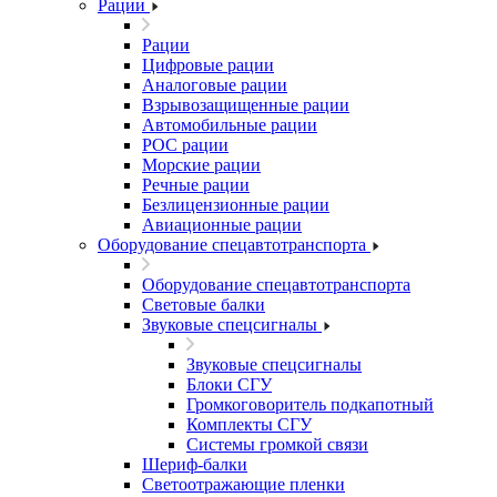
Рации
Рации
Цифровые рации
Аналоговые рации
Взрывозащищенные рации
Автомобильные рации
POC рации
Морские рации
Речные рации
Безлицензионные рации
Авиационные рации
Оборудование спецавтотранспорта
Оборудование спецавтотранспорта
Световые балки
Звуковые спецсигналы
Звуковые спецсигналы
Блоки СГУ
Громкоговоритель подкапотный
Комплекты СГУ
Системы громкой связи
Шериф-балки
Светоотражающие пленки