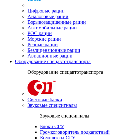
Цифровые рации
Аналоговые рации
Взрывозащищенные рации
Автомобильные рации
POC рации
Морские рации
Речные рации
Безлицензионные рации
Авиационные рации
Оборудование спецавтотранспорта
Оборудование спецавтотранспорта
Световые балки
Звуковые спецсигналы
Звуковые спецсигналы
Блоки СГУ
Громкоговоритель подкапотный
Комплекты СГУ