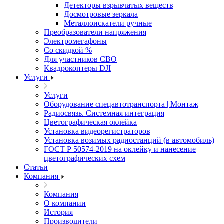
Детекторы взрывчатых веществ
Досмотровые зеркала
Металлоискатели ручные
Преобразователи напряжения
Электромегафоны
Со скидкой %
Для участников СВО
Квадрокоптеры DJI
Услуги
Услуги
Оборудование спецавтотранспорта | Монтаж
Радиосвязь. Системная интеграция
Цветографическая оклейка
Установка видеорегистраторов
Установка возимых радиостанций (в автомобиль)
ГОСТ Р 50574-2019 на оклейку и нанесение
цветографических схем
Статьи
Компания
Компания
О компании
История
Производители