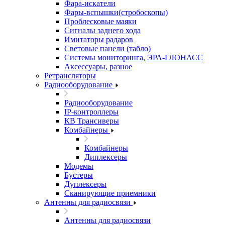
Фара-искатели
Фары-вспышки(стробоскопы)
Проблесковые маяки
Сигналы заднего хода
Имитаторы радаров
Световые панели (табло)
Системы мониторинга, ЭРА-ГЛОНАСС
Аксессуары, разное
Ретрансляторы
Радиооборудование
Радиооборудование
IP-контроллеры
КВ Трансиверы
Комбайнеры
Комбайнеры
Диплексеры
Модемы
Бустеры
Дуплексеры
Сканирующие приемники
Антенны для радиосвязи
Антенны для радиосвязи