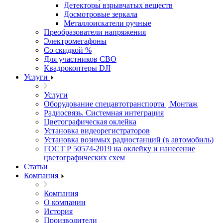
Детекторы взрывчатых веществ
Досмотровые зеркала
Металлоискатели ручные
Преобразователи напряжения
Электромегафоны
Со скидкой %
Для участников СВО
Квадрокоптеры DJI
Услуги
Услуги
Оборудование спецавтотранспорта | Монтаж
Радиосвязь. Системная интеграция
Цветографическая оклейка
Установка видеорегистраторов
Установка возимых радиостанций (в автомобиль)
ГОСТ Р 50574-2019 на оклейку и нанесение
цветографических схем
Статьи
Компания
Компания
О компании
История
Производители