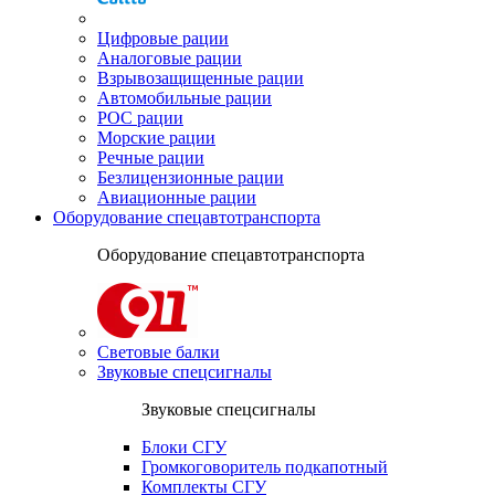
Цифровые рации
Аналоговые рации
Взрывозащищенные рации
Автомобильные рации
POC рации
Морские рации
Речные рации
Безлицензионные рации
Авиационные рации
Оборудование спецавтотранспорта
Оборудование спецавтотранспорта
Световые балки
Звуковые спецсигналы
Звуковые спецсигналы
Блоки СГУ
Громкоговоритель подкапотный
Комплекты СГУ