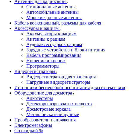
Антенны для радиосвязи
Стационарные антенны
Автомобильные антенны
Морские | речные антенны
Кабель коаксиальный, разъемы для кабеля
Аксессуары к рациям
Аккумуляторы к рациям
Антенны к рациям
Аудиоаксессуары к рациям
Зарядные устройства и блоки питания
Кабель программирования
Ношение и крепеж
Программаторы
Видеорегистраторы
Видеорегистратор для транспорта
Нагрудные видеорегистраторы
Источники бесперебойного питания для систем связи
Оборудование для досмотра
Алкотестеры
Детекторы взрывчатых веществ
Досмотровые зеркала
Металлоискатели ручные
Преобразователи напряжения
Электромегафоны
Со скидкой %