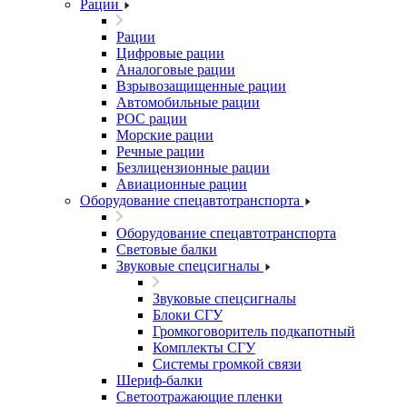
Рации
Рации
Цифровые рации
Аналоговые рации
Взрывозащищенные рации
Автомобильные рации
POC рации
Морские рации
Речные рации
Безлицензионные рации
Авиационные рации
Оборудование спецавтотранспорта
Оборудование спецавтотранспорта
Световые балки
Звуковые спецсигналы
Звуковые спецсигналы
Блоки СГУ
Громкоговоритель подкапотный
Комплекты СГУ
Системы громкой связи
Шериф-балки
Светоотражающие пленки