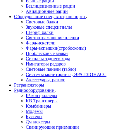
Речные рации
Безлицензионные рации
Авиационные рации
Оборудование спецавтотранспорта
Световые балки
Звуковые спецсигналы
Шериф-балки
Светоотражающие пленки
Фара-искатели
Фары-вспышки(стробоскопы)
Проблесковые маяки
Сигналы заднего хода
Имитаторы радаров
Световые панели (табло)
Системы мониторинга, ЭРА-ГЛОНАСС
Аксессуары, разное
Ретрансляторы
Радиооборудование
IP-контроллеры
КВ Трансиверы
Комбайнеры
Модемы
Бустеры
Дуплексеры
Сканирующие приемники