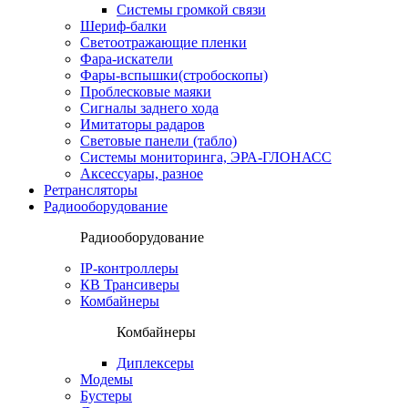
Системы громкой связи
Шериф-балки
Светоотражающие пленки
Фара-искатели
Фары-вспышки(стробоскопы)
Проблесковые маяки
Сигналы заднего хода
Имитаторы радаров
Световые панели (табло)
Системы мониторинга, ЭРА-ГЛОНАСС
Аксессуары, разное
Ретрансляторы
Радиооборудование
Радиооборудование
IP-контроллеры
КВ Трансиверы
Комбайнеры
Комбайнеры
Диплексеры
Модемы
Бустеры