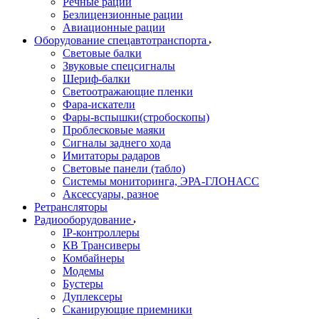
Речные рации
Безлицензионные рации
Авиационные рации
Оборудование спецавтотранспорта
Световые балки
Звуковые спецсигналы
Шериф-балки
Светоотражающие пленки
Фара-искатели
Фары-вспышки(стробоскопы)
Проблесковые маяки
Сигналы заднего хода
Имитаторы радаров
Световые панели (табло)
Системы мониторинга, ЭРА-ГЛОНАСС
Аксессуары, разное
Ретрансляторы
Радиооборудование
IP-контроллеры
КВ Трансиверы
Комбайнеры
Модемы
Бустеры
Дуплексеры
Сканирующие приемники