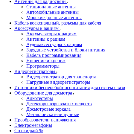
Антенны для радиосвязи
Стационарные антенны
Автомобильные антенны
Морские | речные антенны
Кабель коаксиальный, разъемы для кабеля
Аксессуары к рациям
Аккумуляторы к рациям
Антенны к рациям
Аудиоаксессуары к рациям
Зарядные устройства и блоки питания
Кабель программирования
Ношение и крепеж
Программаторы
Видеорегистраторы
Видеорегистратор для транспорта
Нагрудные видеорегистраторы
Источники бесперебойного питания для систем связи
Оборудование для досмотра
Алкотестеры
Детекторы взрывчатых веществ
Досмотровые зеркала
Металлоискатели ручные
Преобразователи напряжения
Электромегафоны
Со скидкой %