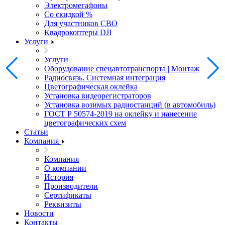
Электромегафоны
Со скидкой %
Для участников СВО
Квадрокоптеры DJI
Услуги
Услуги
Оборудование спецавтотранспорта | Монтаж
Радиосвязь. Системная интеграция
Цветографическая оклейка
Установка видеорегистраторов
Установка возимых радиостанций (в автомобиль)
ГОСТ Р 50574-2019 на оклейку и нанесение
цветографических схем
Статьи
Компания
Компания
О компании
История
Производители
Сертификаты
Реквизиты
Новости
Контакты