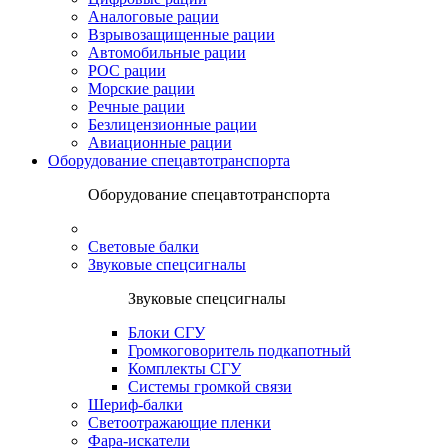
Аналоговые рации
Взрывозащищенные рации
Автомобильные рации
POC рации
Морские рации
Речные рации
Безлицензионные рации
Авиационные рации
Оборудование спецавтотранспорта
Оборудование спецавтотранспорта
Световые балки
Звуковые спецсигналы
Звуковые спецсигналы
Блоки СГУ
Громкоговоритель подкапотный
Комплекты СГУ
Системы громкой связи
Шериф-балки
Светоотражающие пленки
Фара-искатели