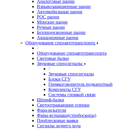
Аналоговые рации
Взрывозащищенные рации
Автомобильные рации
POC рации
Морские рации
Речные рации
Безлицензионные рации
Авиационные рации
Оборудование спецавтотранспорта
Оборудование спецавтотранспорта
Световые балки
Звуковые спецсигналы
Звуковые спецсигналы
Блоки СГУ
Громкоговоритель подкапотный
Комплекты СГУ
Системы громкой связи
Шериф-балки
Светоотражающие пленки
Фара-искатели
Фары-вспышки(стробоскопы)
Проблесковые маяки
Сигналы заднего хода