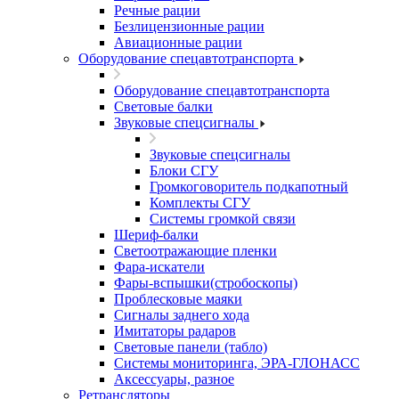
Речные рации
Безлицензионные рации
Авиационные рации
Оборудование спецавтотранспорта
Оборудование спецавтотранспорта
Световые балки
Звуковые спецсигналы
Звуковые спецсигналы
Блоки СГУ
Громкоговоритель подкапотный
Комплекты СГУ
Системы громкой связи
Шериф-балки
Светоотражающие пленки
Фара-искатели
Фары-вспышки(стробоскопы)
Проблесковые маяки
Сигналы заднего хода
Имитаторы радаров
Световые панели (табло)
Системы мониторинга, ЭРА-ГЛОНАСС
Аксессуары, разное
Ретрансляторы