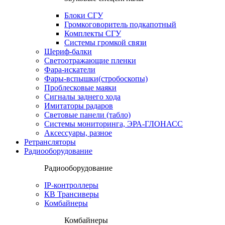
Блоки СГУ
Громкоговоритель подкапотный
Комплекты СГУ
Системы громкой связи
Шериф-балки
Светоотражающие пленки
Фара-искатели
Фары-вспышки(стробоскопы)
Проблесковые маяки
Сигналы заднего хода
Имитаторы радаров
Световые панели (табло)
Системы мониторинга, ЭРА-ГЛОНАСС
Аксессуары, разное
Ретрансляторы
Радиооборудование
Радиооборудование
IP-контроллеры
КВ Трансиверы
Комбайнеры
Комбайнеры