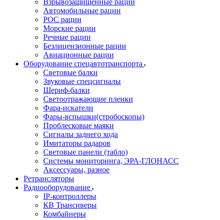
Взрывозащищенные рации
Автомобильные рации
POC рации
Морские рации
Речные рации
Безлицензионные рации
Авиационные рации
Оборудование спецавтотранспорта
Световые балки
Звуковые спецсигналы
Шериф-балки
Светоотражающие пленки
Фара-искатели
Фары-вспышки(стробоскопы)
Проблесковые маяки
Сигналы заднего хода
Имитаторы радаров
Световые панели (табло)
Системы мониторинга, ЭРА-ГЛОНАСС
Аксессуары, разное
Ретрансляторы
Радиооборудование
IP-контроллеры
КВ Трансиверы
Комбайнеры