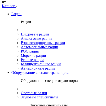
Каталог
Рации
Рации
Цифровые рации
Аналоговые рации
Взрывозащищенные рации
Автомобильные рации
POC рации
Морские рации
Речные рации
Безлицензионные рации
Авиационные рации
Оборудование спецавтотранспорта
Оборудование спецавтотранспорта
Световые балки
Звуковые спецсигналы
Звуковые спецсигналы